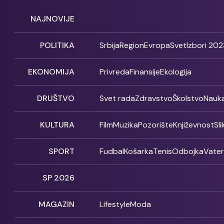
NAJNOVIJE
POLITIKA
Srbija
Region
Evropa
Svet
Izbori 202
EKONOMIJA
Privreda
Finansije
Ekologija
DRUŠTVO
Svet rada
Zdravstvo
Školstvo
Nauk
KULTURA
Film
Muzika
Pozorište
Književnost
Sl
SPORT
Fudbal
Košarka
Tenis
Odbojka
Vate
SP 2026
MAGAZIN
Lifestyle
Moda