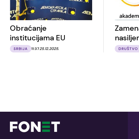
Obraćanje
Zamena
institucijama EU
nasilj
SRBIJA
11:37
25.12.2025.
DRUŠTVO