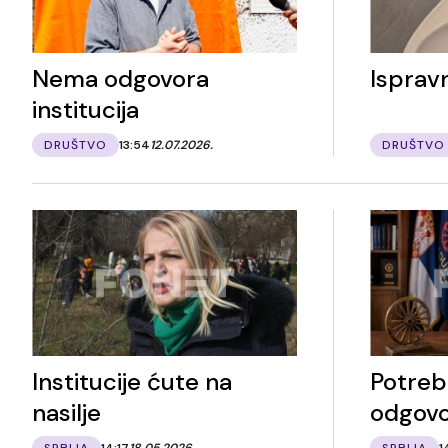
Nema odgovora
Isprav
institucija
DRUŠTVO
13:54
12.07.2026.
DRUŠTVO
Institucije ćute na
Potrebn
nasilje
odgovo
SRBIJA
14:17
18.05.2026.
SRBIJA
1