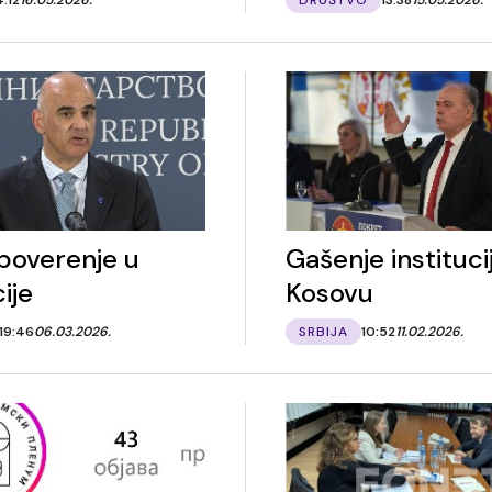
poverenje u
Gašenje instituci
cije
Kosovu
19:46
06.03.2026.
SRBIJA
10:52
11.02.2026.