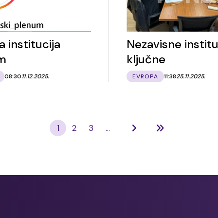
 institucija
Nezavisne institu
em
ključne
08:30
11.12.2025.
EVROPA
11:38
25.11.2025.
1
2
3
...