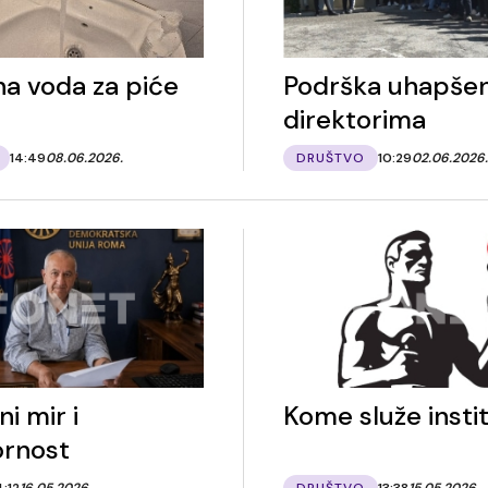
na voda za piće
Podrška uhapše
direktorima
14:49
08.06.2026.
DRUŠTVO
10:29
02.06.2026.
i mir i
Kome služe instit
rnost
4:12
16.05.2026.
DRUŠTVO
13:38
15.05.2026.