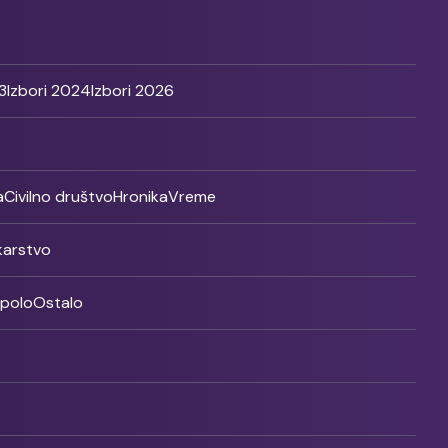
3
Izbori 2024
Izbori 2026
a
Civilno društvo
Hronika
Vreme
ikarstvo
rpolo
Ostalo