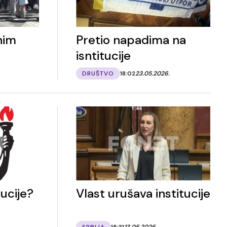
nim
Pretio napadima na
isntitucije
DRUŠTVO
18:02
23.05.2026.
ucije?
Vlast urušava institucije
SRBIJA
15:31
13.05.2026.