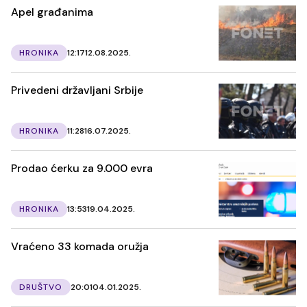
Apel građanima
HRONIKA
12:17
12.08.2025.
Privedeni državljani Srbije
HRONIKA
11:28
16.07.2025.
Prodao ćerku za 9.000 evra
HRONIKA
13:53
19.04.2025.
Vraćeno 33 komada oružja
DRUŠTVO
20:01
04.01.2025.