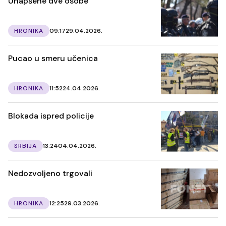
Uhapšene dve osobe
HRONIKA
09:17
29.04.2026.
Pucao u smeru učenica
HRONIKA
11:52
24.04.2026.
Blokada ispred policije
SRBIJA
13:24
04.04.2026.
Nedozvoljeno trgovali
HRONIKA
12:25
29.03.2026.