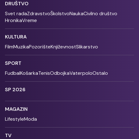
DRUŠTVO
Svet rada
Zdravstvo
Školstvo
Nauka
Civilno društvo
Hronika
Vreme
KULTURA
Film
Muzika
Pozorište
Književnost
Slikarstvo
SPORT
Fudbal
Košarka
Tenis
Odbojka
Vaterpolo
Ostalo
SP 2026
MAGAZIN
Lifestyle
Moda
TV