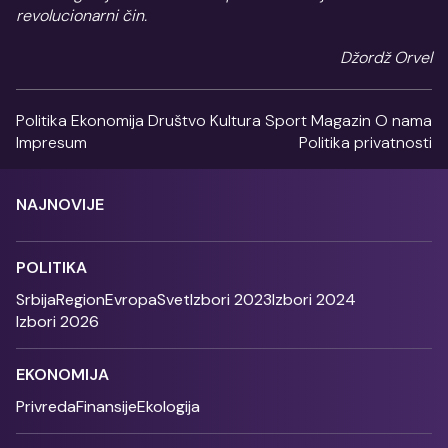
revolucionarni čin.
Džordž Orvel
Politika
Ekonomija
Društvo
Kultura
Sport
Magazin
O nama
Impresum
Politika privatnosti
NAJNOVIJE
POLITIKA
Srbija
Region
Evropa
Svet
Izbori 2023
Izbori 2024
Izbori 2026
EKONOMIJA
Privreda
Finansije
Ekologija