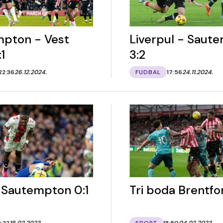
pton - Vest
Liverpul - Saut
1
3:2
22:36
26.12.2024.
FUDBAL
17:56
24.11.2024.
- Sautempton 0:1
Tri boda Brentfo
9:22
18.02.2023.
SPORT
18:50
04.02.2023.