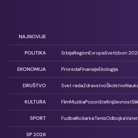
NAJNOVIJE
POLITIKA
Srbija
Region
Evropa
Svet
Izbori 202
EKONOMIJA
Privreda
Finansije
Ekologija
DRUŠTVO
Svet rada
Zdravstvo
Školstvo
Nauk
KULTURA
Film
Muzika
Pozorište
Književnost
Sl
SPORT
Fudbal
Košarka
Tenis
Odbojka
Vate
SP 2026