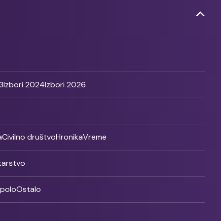
3
Izbori 2024
Izbori 2026
a
Civilno društvo
Hronika
Vreme
ikarstvo
rpolo
Ostalo