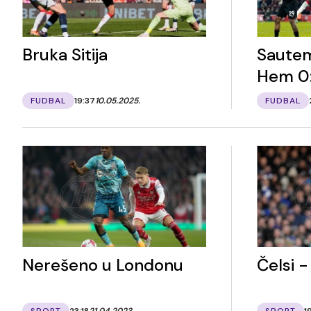
Bruka Sitija
Sautem
Hem 0:
FUDBAL
19:37
10.05.2025.
FUDBAL
Nerešeno u Londonu
Čelsi 
SPORT
23:18
21.04.2023.
SPORT
1