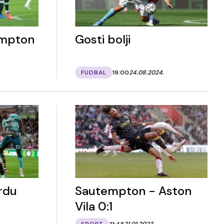
empton
Gosti bolji
FUDBAL
19:00
24.08.2024.
rdu
Sautempton - Aston
Vila 0:1
SPORT
21:48
21.01.2023.