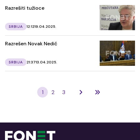
Razrešiti tužioce
SRBIJA
12:12
19.04.2025.
Razrešen Novak Nedić
SRBIJA
21:37
13.04.2025.
1
2
3