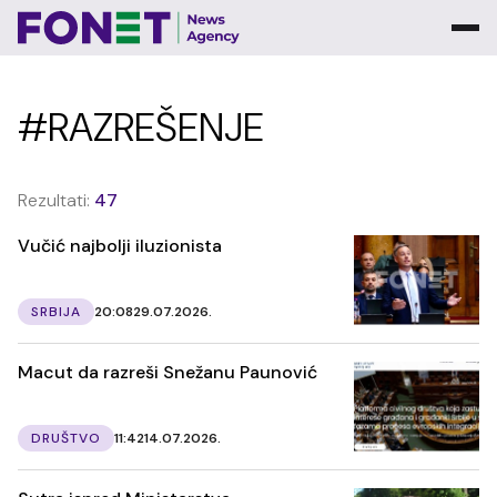
#RAZREŠENJE
Rezultati:
47
Vučić najbolji iluzionista
SRBIJA
20:08
29.07.2026.
Macut da razreši Snežanu Paunović
DRUŠTVO
11:42
14.07.2026.