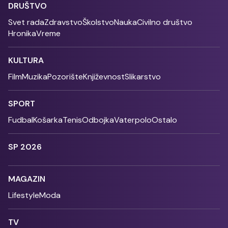
DRUŠTVO
Svet rada
Zdravstvo
Školstvo
Nauka
Civilno društvo
Hronika
Vreme
KULTURA
Film
Muzika
Pozorište
Književnost
Slikarstvo
SPORT
Fudbal
Košarka
Tenis
Odbojka
Vaterpolo
Ostalo
SP 2026
MAGAZIN
Lifestyle
Moda
TV