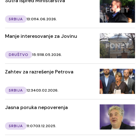
Sutra ispred Ministarstva
SRBIJA
13:01
14.06.2026.
Manje interesovanje za Jovinu
DRUŠTVO
15:51
18.05.2026.
Zahtev za razrešenje Petrova
SRBIJA
12:34
03.02.2026.
Jasna poruka nepoverenja
SRBIJA
11:07
03.12.2025.