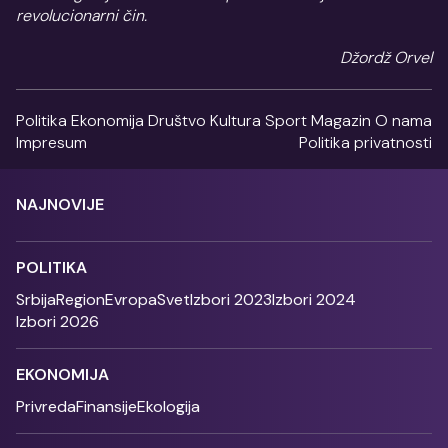
revolucionarni čin.
Džordž Orvel
Politika
Ekonomija
Društvo
Kultura
Sport
Magazin
O nama
Impresum
Politika privatnosti
NAJNOVIJE
POLITIKA
Srbija
Region
Evropa
Svet
Izbori 2023
Izbori 2024
Izbori 2026
EKONOMIJA
Privreda
Finansije
Ekologija