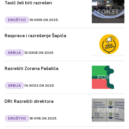
Tasić želi biti razrešen
DRUŠTVO
19:09
19.09.2025.
Rasprava i razrešenje Šapića
SRBIJA
13:03
08.09.2025.
Razrešiti Zorana Pašalića
SRBIJA
14:30
02.09.2025.
DRI: Razrešiti direktora
DRUŠTVO
18:41
16.06.2025.