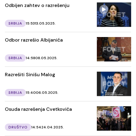
Odbijen zahtev o razrešenju
SRBIJA
15:53
13.05.2025.
Odbor razrešio Albijanića
SRBIJA
14:58
08.05.2025.
Razrešiti Sinišu Malog
SRBIJA
15:40
06.05.2025.
Osuda razrešenja Cvetkovića
DRUŠTVO
14:54
24.04.2025.