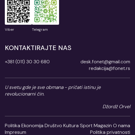
Viber
Telegram
KONTAKTIRAJTE NAS
+381 (011) 30 30 680
desk.fonet@gmail.com
redakcija@fonet.rs
U svetu gde je sve obmana - pričati istinu je
revolucionarni čin.
Džordž Orvel
Politika
Ekonomija
Društvo
Kultura
Sport
Magazin
O nama
Impresum
Politika privatnosti