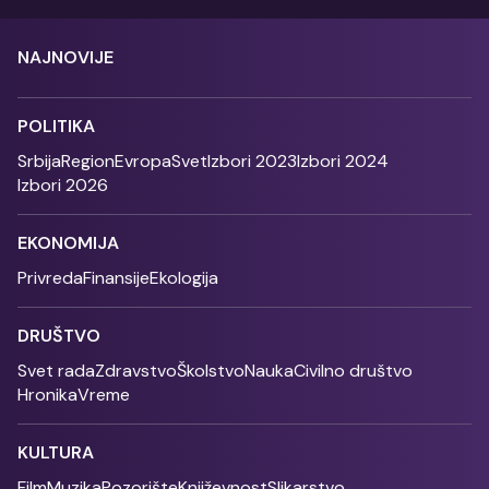
NAJNOVIJE
POLITIKA
Srbija
Region
Evropa
Svet
Izbori 2023
Izbori 2024
Izbori 2026
EKONOMIJA
Privreda
Finansije
Ekologija
DRUŠTVO
Svet rada
Zdravstvo
Školstvo
Nauka
Civilno društvo
Hronika
Vreme
KULTURA
Film
Muzika
Pozorište
Književnost
Slikarstvo