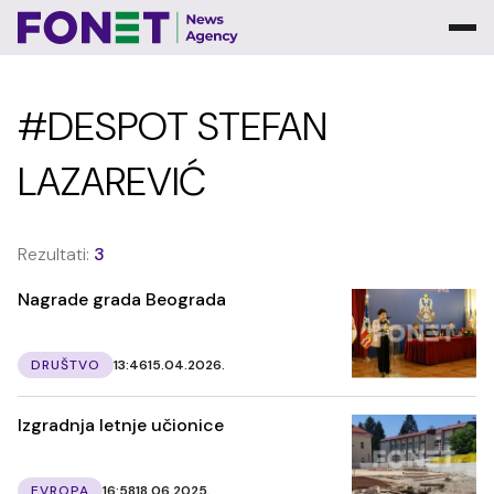
#DESPOT STEFAN
LAZAREVIĆ
Rezultati:
3
Nagrade grada Beograda
DRUŠTVO
13:46
15.04.2026.
Izgradnja letnje učionice
EVROPA
16:58
18.06.2025.