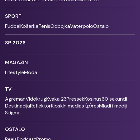
SPORT
Fudbal
Košarka
Tenis
Odbojka
Vaterpolo
Ostalo
SP 2026
MAGAZIN
Lifestyle
Moda
TV
Agreman
Vidokrug
Kvaka 23
Pressek
Kosinus
60 sekundi
Destinacija
Reflektor
Kiosk
In medias (p)res
Mladi i mediji
Stigma
OSTALO
Reels
Podcast
Promo