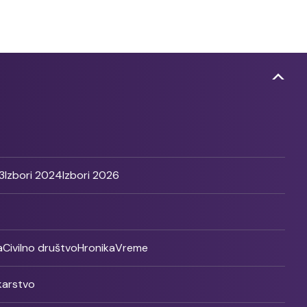
3
Izbori 2024
Izbori 2026
a
Civilno društvo
Hronika
Vreme
ikarstvo