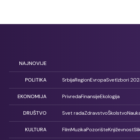
NAJNOVIJE
POLITIKA
Srbija
Region
Evropa
Svet
Izbori 202
EKONOMIJA
Privreda
Finansije
Ekologija
DRUŠTVO
Svet rada
Zdravstvo
Školstvo
Nauk
KULTURA
Film
Muzika
Pozorište
Književnost
Sl