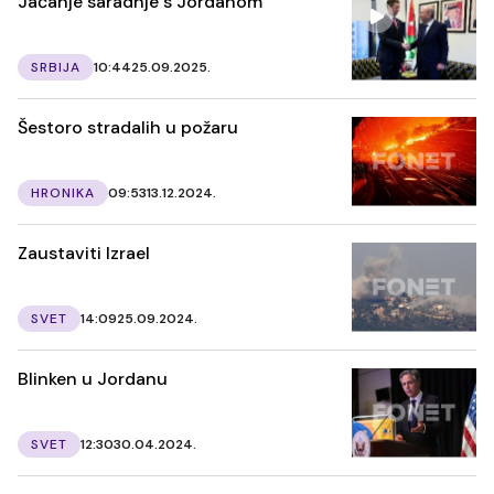
Jačanje saradnje s Jordanom
SRBIJA
10:44
25.09.2025.
Šestoro stradalih u požaru
HRONIKA
09:53
13.12.2024.
Zaustaviti Izrael
SVET
14:09
25.09.2024.
Blinken u Jordanu
SVET
12:30
30.04.2024.