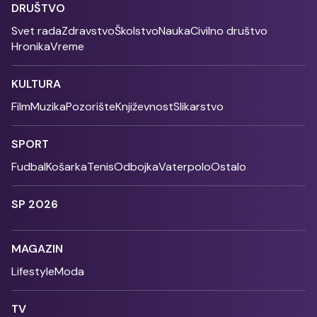
DRUŠTVO
Svet rada
Zdravstvo
Školstvo
Nauka
Civilno društvo
Hronika
Vreme
KULTURA
Film
Muzika
Pozorište
Književnost
Slikarstvo
SPORT
Fudbal
Košarka
Tenis
Odbojka
Vaterpolo
Ostalo
SP 2026
MAGAZIN
Lifestyle
Moda
TV