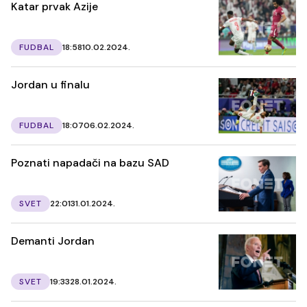
Katar prvak Azije
FUDBAL
18:58
10.02.2024.
Jordan u finalu
FUDBAL
18:07
06.02.2024.
Poznati napadači na bazu SAD
SVET
22:01
31.01.2024.
Demanti Jordan
SVET
19:33
28.01.2024.