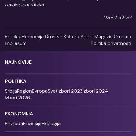
revolucionarni čin.
Džordž Orvel
Politika
Ekonomija
Društvo
Kultura
Sport
Magazin
O nama
Impresum
Politika privatnosti
NAJNOVIJE
POLITIKA
Srbija
Region
Evropa
Svet
Izbori 2023
Izbori 2024
Izbori 2026
EKONOMIJA
Privreda
Finansije
Ekologija