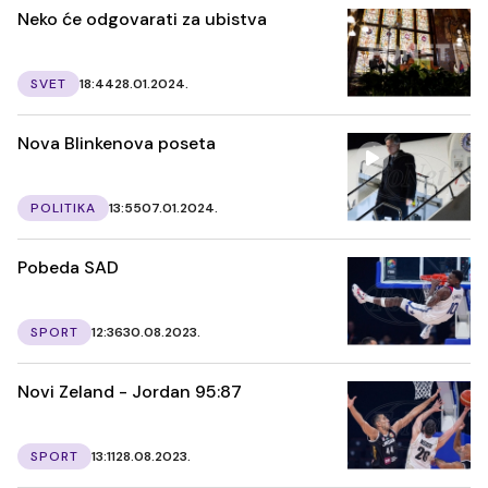
Neko će odgovarati za ubistva
SVET
18:44
28.01.2024.
Nova Blinkenova poseta
POLITIKA
13:55
07.01.2024.
Pobeda SAD
SPORT
12:36
30.08.2023.
Novi Zeland - Jordan 95:87
SPORT
13:11
28.08.2023.