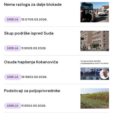
Nema razloga za dalje blokade
SRBIJA
13:07
03.03.2026.
Skup podrške ispred Suda
SRBIJA
11:30
03.03.2026.
Osuda hapšenja Kokanovića
SRBIJA
19:58
02.03.2026.
Podsticaji za poljoprivrednike
SRBIJA
11:35
02.03.2026.