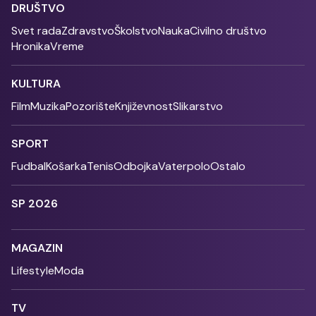
DRUŠTVO
Svet rada
Zdravstvo
Školstvo
Nauka
Civilno društvo
Hronika
Vreme
KULTURA
Film
Muzika
Pozorište
Književnost
Slikarstvo
SPORT
Fudbal
Košarka
Tenis
Odbojka
Vaterpolo
Ostalo
SP 2026
MAGAZIN
Lifestyle
Moda
TV