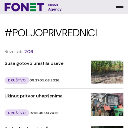
#POLJOPRIVREDNICI
Rezultati:
206
Suša gotovo uništila useve
DRUŠTVO
09:27
05.08.2026.
Ukinut pritvor uhapšenima
DRUŠTVO
15:46
06.03.2026.