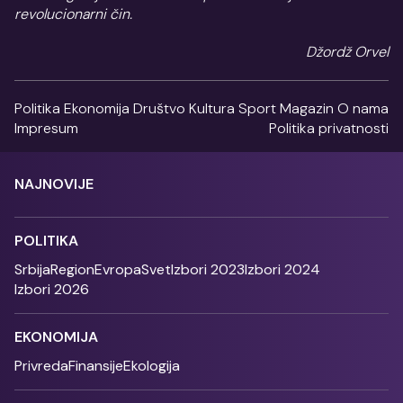
revolucionarni čin.
Džordž Orvel
Politika
Ekonomija
Društvo
Kultura
Sport
Magazin
O nama
Impresum
Politika privatnosti
NAJNOVIJE
POLITIKA
Srbija
Region
Evropa
Svet
Izbori 2023
Izbori 2024
Izbori 2026
EKONOMIJA
Privreda
Finansije
Ekologija