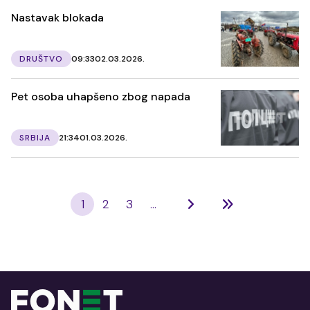
Nastavak blokada
DRUŠTVO
09:33
02.03.2026.
Pet osoba uhapšeno zbog napada
SRBIJA
21:34
01.03.2026.
1
2
3
...