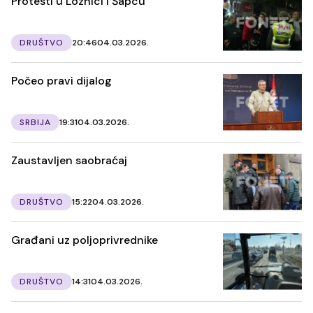
Protesti u Loznici i Šapcu
DRUŠTVO
20:46
04.03.2026.
Počeo pravi dijalog
SRBIJA
19:31
04.03.2026.
Zaustavljen saobraćaj
DRUŠTVO
15:22
04.03.2026.
Građani uz poljoprivrednike
DRUŠTVO
14:31
04.03.2026.