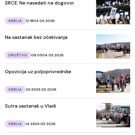
SRCE: Ne nasedati na dogovor
SRBIJA
12:18
04.03.2026.
Na sastanak bez očekivanja
DRUŠTVO
09:05
04.03.2026.
Opozicija uz poljoprivrednike
SRBIJA
20:32
03.03.2026.
Sutra sastanak u Vladi
SRBIJA
14:23
03.03.2026.