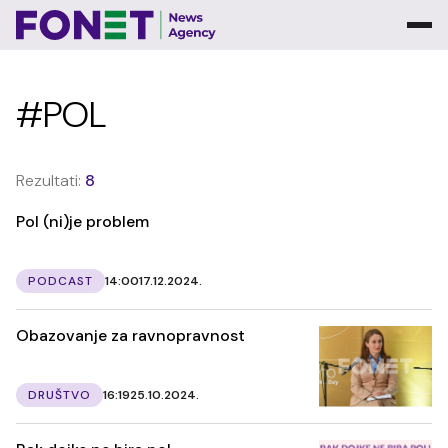
#POL
Rezultati:
8
Pol (ni)je problem
PODCAST
14:00
17.12.2024.
Obazovanje za ravnopravnost
DRUŠTVO
16:19
25.10.2024.