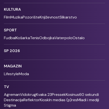
KULTURA
Film
Muzika
Pozorište
Književnost
Slikarstvo
SPORT
Fudbal
Košarka
Tenis
Odbojka
Vaterpolo
Ostalo
SP 2026
MAGAZIN
Lifestyle
Moda
TV
Agreman
Vidokrug
Kvaka 23
Pressek
Kosinus
60 sekundi
Destinacija
Reflektor
Kiosk
In medias (p)res
Mladi i mediji
Stigma