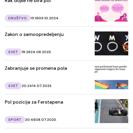
Rak dojke ne bira pol
DRUŠTVO
15:16
03.10.2024.
Zakon o samoopredeljenju
SVET
19:26
24.08.2023.
Zabranjuje se promena pola
SVET
20:24
14.07.2023.
Pol pozicija za Ferstapena
SPORT
20:46
08.07.2023.