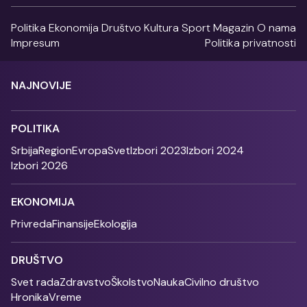
Politika
Ekonomija
Društvo
Kultura
Sport
Magazin
O nama
Impresum
Politika privatnosti
NAJNOVIJE
POLITIKA
Srbija
Region
Evropa
Svet
Izbori 2023
Izbori 2024
Izbori 2026
EKONOMIJA
Privreda
Finansije
Ekologija
DRUŠTVO
Svet rada
Zdravstvo
Školstvo
Nauka
Civilno društvo
Hronika
Vreme