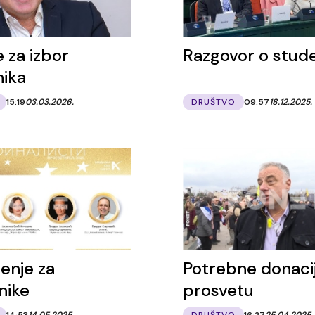
 za izbor
Razgovor o stud
ika
15:19
03.03.2026.
DRUŠTVO
09:57
18.12.2025.
enje za
Potrebne donacij
nike
prosvetu
14:53
14.05.2025.
DRUŠTVO
16:27
25.04.2025.