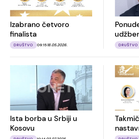
Izabrano četvoro
Ponude
finalista
udžben
DRUŠTVO
09:15
18.05.2026.
DRUŠTVO
Ista borba u Srbiji u
Takmič
Kosovu
nastav
DRUŠTVO
10:14
03.07.2025.
DRUŠTVO