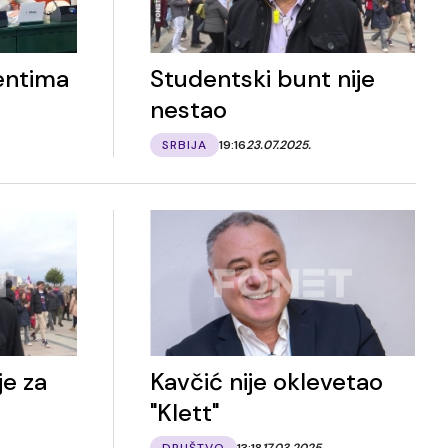
entima
Studentski bunt nije
nestao
SRBIJA
19:16
23.07.2025.
e za
Kavčić nije oklevetao
"Klett"
DRUŠTVO
13:18
17.03.2025.