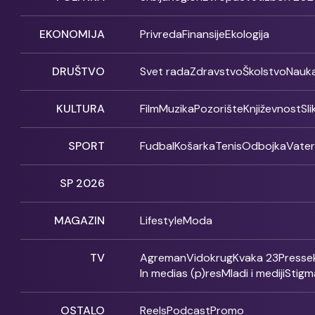
EKONOMIJA
Privreda
Finansije
Ekologija
DRUŠTVO
Svet rada
Zdravstvo
Školstvo
Nauk
KULTURA
Film
Muzika
Pozorište
Književnost
Sl
SPORT
Fudbal
Košarka
Tenis
Odbojka
Vate
SP 2026
MAGAZIN
Lifestyle
Moda
TV
Agreman
Vidokrug
Kvaka 23
Presse
In medias (p)res
Mladi i mediji
Stigm
OSTALO
Reels
Podcast
Promo