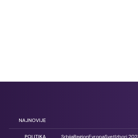
NAJNOVIJE
POLITIKA
Srbija
Region
Evropa
Svet
Izbori 202