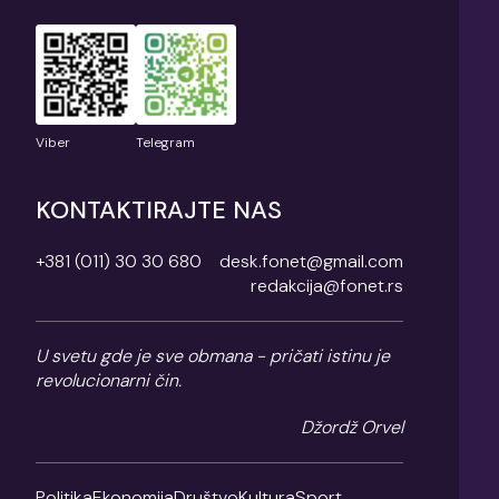
Viber
Telegram
KONTAKTIRAJTE NAS
+381 (011) 30 30 680
desk.fonet@gmail.com
redakcija@fonet.rs
U svetu gde je sve obmana - pričati istinu je
revolucionarni čin.
Džordž Orvel
Politika
Ekonomija
Društvo
Kultura
Sport