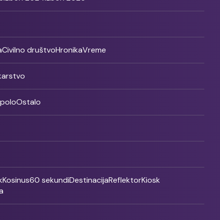
a
Civilno društvo
Hronika
Vreme
ikarstvo
rpolo
Ostalo
k
Kosinus
60 sekundi
Destinacija
Reflektor
Kiosk
a