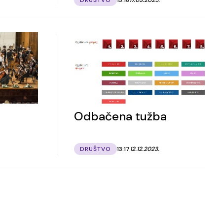
i
Odbačena tužba
DRUŠTVO
13:17
12.12.2023.