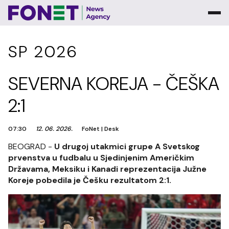
SP 2026
SEVERNA KOREJA - ČEŠKA
2:1
07:30
12. 06. 2026.
FoNet
|
Desk
BEOGRAD -
U drugoj utakmici grupe A Svetskog
prvenstva u fudbalu u Sjedinjenim Američkim
Državama, Meksiku i Kanadi reprezentacija Južne
Koreje pobedila je Češku rezultatom 2:1.