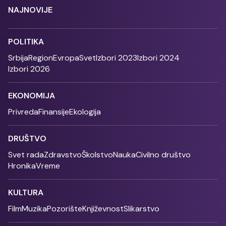
NAJNOVIJE
POLITIKA
Srbija
Region
Evropa
Svet
Izbori 2023
Izbori 2024
Izbori 2026
EKONOMIJA
Privreda
Finansije
Ekologija
DRUŠTVO
Svet rada
Zdravstvo
Školstvo
Nauka
Civilno društvo
Hronika
Vreme
KULTURA
Film
Muzika
Pozorište
Književnost
Slikarstvo