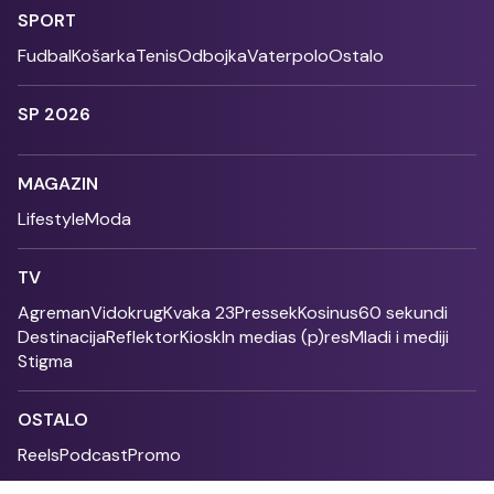
SPORT
Fudbal
Košarka
Tenis
Odbojka
Vaterpolo
Ostalo
SP 2026
MAGAZIN
Lifestyle
Moda
TV
Agreman
Vidokrug
Kvaka 23
Pressek
Kosinus
60 sekundi
Destinacija
Reflektor
Kiosk
In medias (p)res
Mladi i mediji
Stigma
OSTALO
Reels
Podcast
Promo