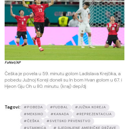
FoNet/AP
Češka je povela u 59. minutu golom Ladislava Krejčika, a
pobedu Južnoj Koreji doneli su In bom Hvan golom u 67. i
Hjeon Gju Oh u 80. minutu. (kraj) dep/dj
Tagovi:
#POBEDA
#FUDBAL
#JUŽNA KOREJA
#MEKSIKO
#KANADA
#REPREZENTACIJA
#ČEŠKA
#SVETSKO PRVENSTVO
#UTAKMICA
# SJEDINJENE AMERIČKE DRŽAVE