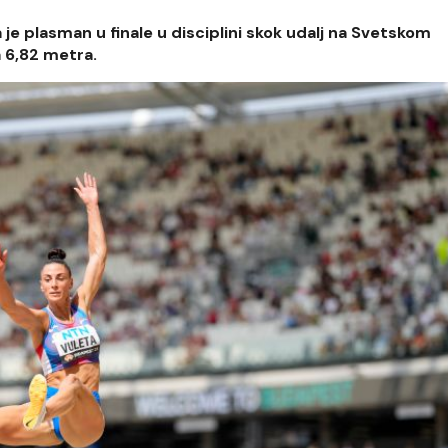
a je plasman u finale u disciplini skok udalj na Svetskom
 6,82 metra.