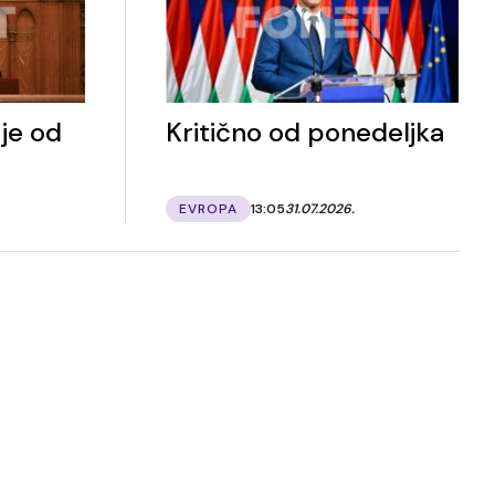
je od
Kritično od ponedeljka
EVROPA
13:05
31.07.2026.