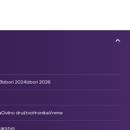
3
Izbori 2024
Izbori 2026
a
Civilno društvo
Hronika
Vreme
ikarstvo