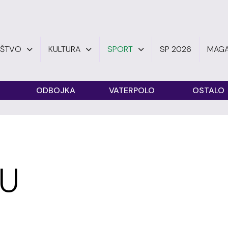
UŠTVO
KULTURA
SPORT
SP 2026
MAGA
ODBOJKA
VATERPOLO
OSTALO
LU