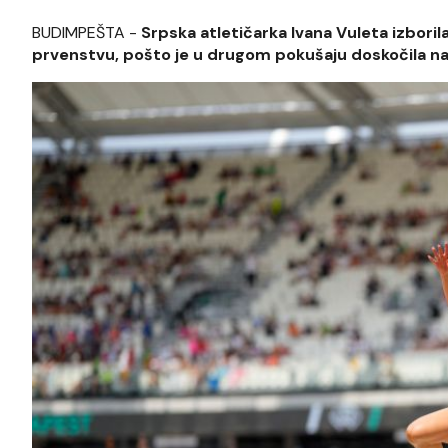
BUDIMPEŠTA -
Srpska atletičarka Ivana Vuleta izboril
prvenstvu, pošto je u drugom pokušaju doskočila na