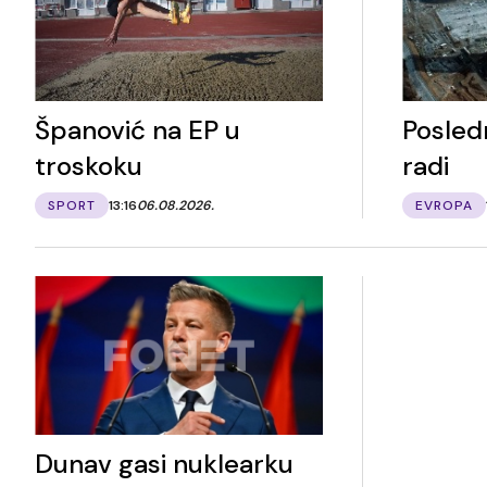
Španović na EP u
Posledn
troskoku
radi
SPORT
13:16
06.08.2026.
EVROPA
Dunav gasi nuklearku