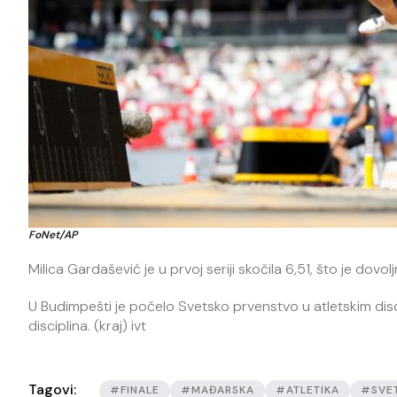
FoNet/AP
Milica Gardašević je u prvoj seriji skočila 6,51, što je dov
U Budimpešti je počelo Svetsko prvenstvo u atletskim disc
disciplina. (kraj) ivt
Tagovi:
#FINALE
#MAĐARSKA
#ATLETIKA
#SVE