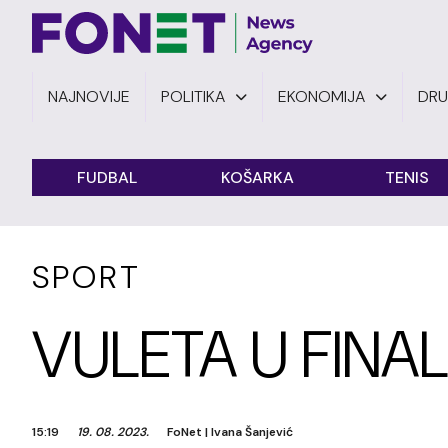
NAJNOVIJE
POLITIKA
EKONOMIJA
DR
FUDBAL
KOŠARKA
TENIS
SPORT
VULETA U FINA
15:19
19. 08. 2023.
FoNet
|
Ivana Šanjević