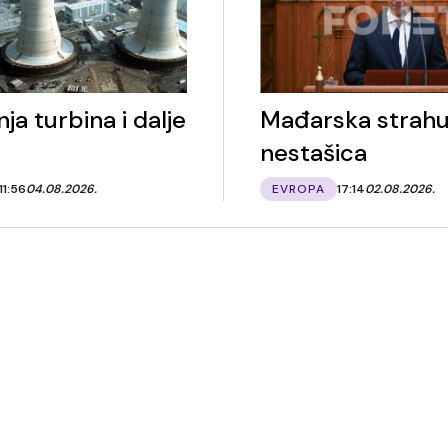
ja turbina i dalje
Mađarska strahu
nestašica
11:56
04.08.2026.
EVROPA
17:14
02.08.2026.