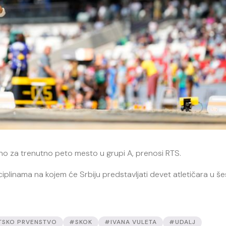
oljno za trenutno peto mesto u grupi A, prenosi RTS.
iplinama na kojem će Srbiju predstavljati devet atletičara u še
TSKO PRVENSTVO
#SKOK
#IVANA VULETA
#UDALJ