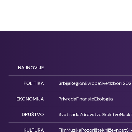
NAJNOVIJE
POLITIKA
Srbija
Region
Evropa
Svet
Izbori 202
EKONOMIJA
Privreda
Finansije
Ekologija
DRUŠTVO
Svet rada
Zdravstvo
Školstvo
Nauk
KULTURA
Film
Muzika
Pozorište
Književnost
Sl