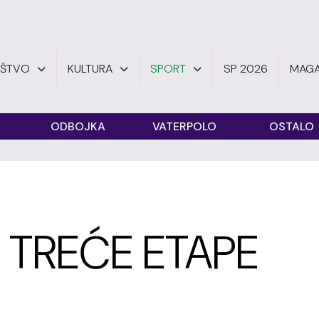
UŠTVO
KULTURA
SPORT
SP 2026
MAGA
ODBOJKA
VATERPOLO
OSTALO
 TREĆE ETAPE