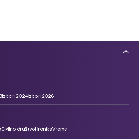
3
Izbori 2024
Izbori 2026
a
Civilno društvo
Hronika
Vreme