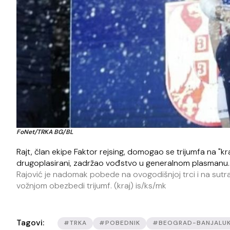
FoNet/TRKA BG/BL
Rajt, član ekipe Faktor rejsing, domogao se trijumfa na "kralj
drugoplasirani, zadržao vođstvo u generalnom plasmanu.
Rajović je nadomak pobede na ovogodišnjoj trci i na sutra
vožnjom obezbedi trijumf. (kraj) is/ks/mk
Tagovi:
#TRKA
#POBEDNIK
#BEOGRAD-BANJALU