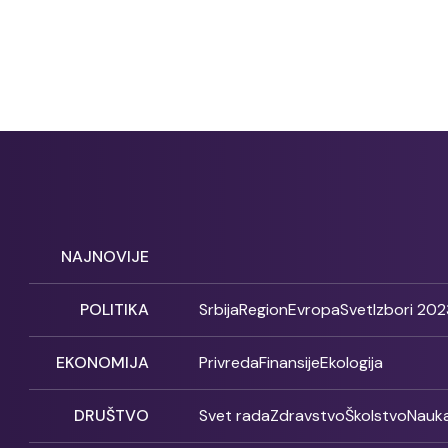
NAJNOVIJE
POLITIKA
Srbija
Region
Evropa
Svet
Izbori 202
EKONOMIJA
Privreda
Finansije
Ekologija
DRUŠTVO
Svet rada
Zdravstvo
Školstvo
Nauk