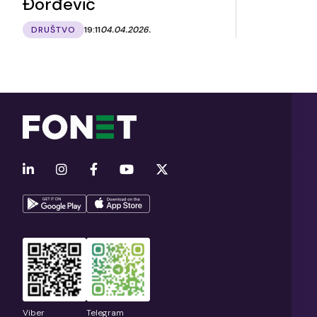
Đorđević
DRUŠTVO
19:11
04.04.2026.
Viber
Telegram