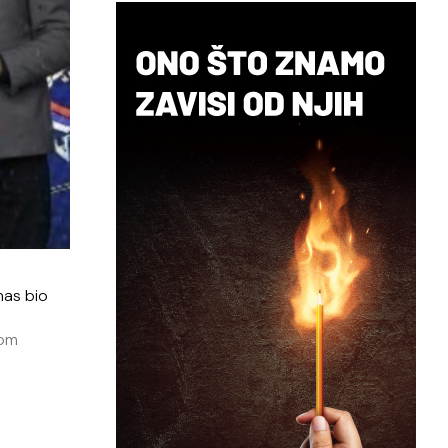
anas bio
nom