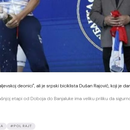
evskoj deonici", ali je srpski biciklista Dušan Rajović, koji je d
šnjoj etapi od Doboja do Banjaluke ima veliku priliku da sigur
KA
#POL RAJT