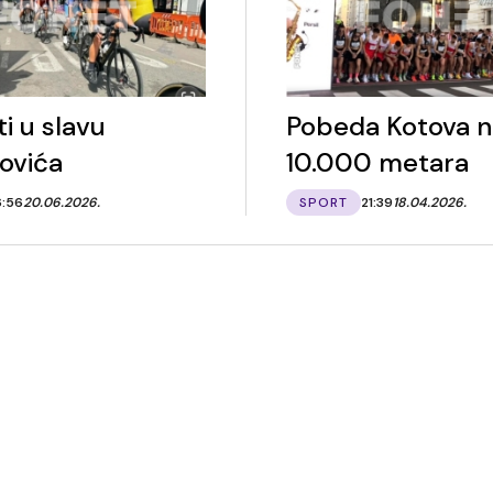
ti u slavu
Pobeda Kotova n
ovića
10.000 metara
6:56
20.06.2026.
SPORT
21:39
18.04.2026.