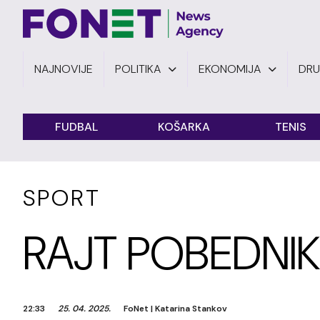
NAJNOVIJE
POLITIKA
EKONOMIJA
DR
FUDBAL
KOŠARKA
TENIS
SPORT
RAJT POBEDNIK
22:33
25. 04. 2025.
FoNet
|
Katarina Stankov