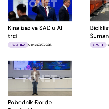
Kina izaziva SAD u AI
Biciklis
trci
Šuman
POLITIKA
08:43
17.07.2026.
SPORT
1
Pobednik Đorđe