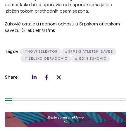
odmor kako bi se oporavio od napora kojima je bio
izložen tokom prethodnih osam sezona.
Zuković ostaje u radnom odnosu u Srpskom atletskom
savezu. (krak) elh/st/mk
Tagovi:
#NOVI SELEKTOR
#SRPSKI ATLETSKI SAVEZ
# ŽELJKO OBRADOVIĆ
# EDIN ZUKOVIĆ
Share: