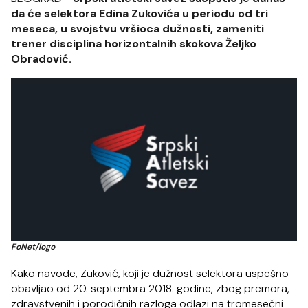
da će selektora Edina Zukovića u periodu od tri
meseca, u svojstvu vršioca dužnosti, zameniti
trener disciplina horizontalnih skokova Željko
Obradović.
FoNet/logo
Kako navode, Zuković, koji je dužnost selektora uspešno
obavljao od 20. septembra 2018. godine, zbog premora,
zdravstvenih i porodičnih razloga odlazi na tromesečni