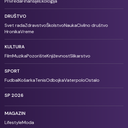
Privreda
Finansije
Ekologija
DRUŠTVO
Svet rada
Zdravstvo
Školstvo
Nauka
Civilno društvo
Hronika
Vreme
KULTURA
Film
Muzika
Pozorište
Književnost
Slikarstvo
SPORT
Fudbal
Košarka
Tenis
Odbojka
Vaterpolo
Ostalo
SP 2026
MAGAZIN
Lifestyle
Moda