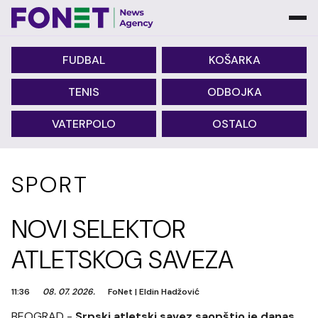
FUDBAL
KOŠARKA
TENIS
ODBOJKA
VATERPOLO
OSTALO
SPORT
NOVI SELEKTOR
ATLETSKOG SAVEZA
11:36
08. 07. 2026.
FoNet
|
Eldin Hadžović
BEOGRAD -
Srpski atletski savez saopštio je danas