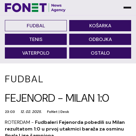
FUDBAL
KOŠARKA
TENIS
ODBOJKA
VATERPOLO
OSTALO
FUDBAL
FEJENORD - MILAN 1:0
23:03
12. 02. 2025.
FoNet
|
Desk
ROTERDAM -
Fudbaleri Fejenorda pobedili su Milan
rezultatom 1:0 u prvoj utakmici baraža za osminu
finala Lige šampiona.