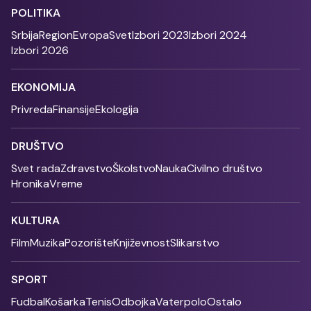
POLITIKA
Srbija
Region
Evropa
Svet
Izbori 2023
Izbori 2024
Izbori 2026
EKONOMIJA
Privreda
Finansije
Ekologija
DRUŠTVO
Svet rada
Zdravstvo
Školstvo
Nauka
Civilno društvo
Hronika
Vreme
KULTURA
Film
Muzika
Pozorište
Književnost
Slikarstvo
SPORT
Fudbal
Košarka
Tenis
Odbojka
Vaterpolo
Ostalo