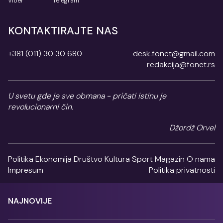
Viber
Telegram
KONTAKTIRAJTE NAS
+381 (011) 30 30 680
desk.fonet@gmail.com
redakcija@fonet.rs
U svetu gde je sve obmana - pričati istinu je
revolucionarni čin.
Džordž Orvel
Politika
Ekonomija
Društvo
Kultura
Sport
Magazin
O nama
Impresum
Politika privatnosti
NAJNOVIJE