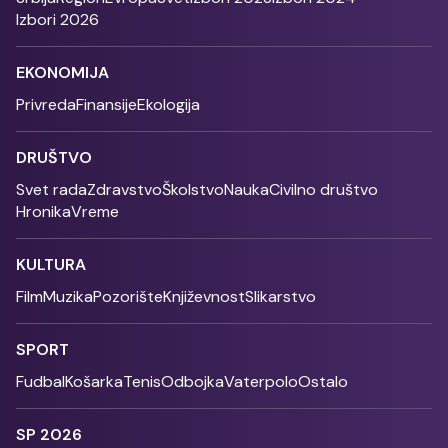
Izbori 2026
EKONOMIJA
Privreda
Finansije
Ekologija
DRUŠTVO
Svet rada
Zdravstvo
Školstvo
Nauka
Civilno društvo
Hronika
Vreme
KULTURA
Film
Muzika
Pozorište
Književnost
Slikarstvo
SPORT
Fudbal
Košarka
Tenis
Odbojka
Vaterpolo
Ostalo
SP 2026