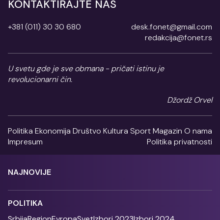
KONTAKTIRAJTE NAS
+381 (011) 30 30 680
desk.fonet@gmail.com
redakcija@fonet.rs
U svetu gde je sve obmana - pričati istinu je
revolucionarni čin.
Džordž Orvel
Politika
Ekonomija
Društvo
Kultura
Sport
Magazin
O nama
Impresum
Politika privatnosti
NAJNOVIJE
POLITIKA
Srbija
Region
Evropa
Svet
Izbori 2023
Izbori 2024