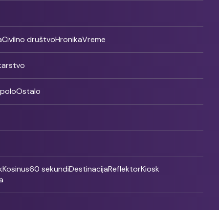
a
Civilno društvo
Hronika
Vreme
ikarstvo
rpolo
Ostalo
k
Kosinus
60 sekundi
Destinacija
Reflektor
Kiosk
a