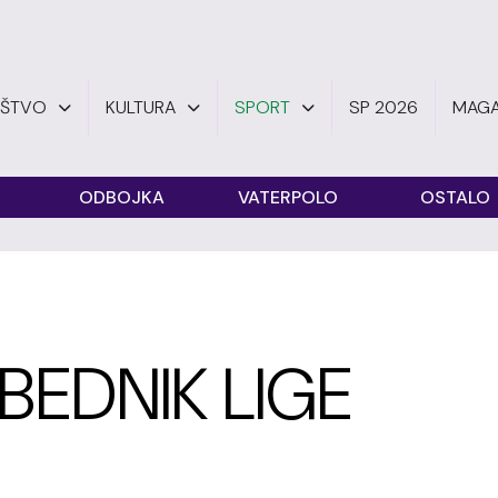
UŠTVO
KULTURA
SPORT
SP 2026
MAGA
ODBOJKA
VATERPOLO
OSTALO
BEDNIK LIGE