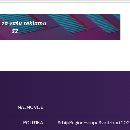
NAJNOVIJE
POLITIKA
Srbija
Region
Evropa
Svet
Izbori 202