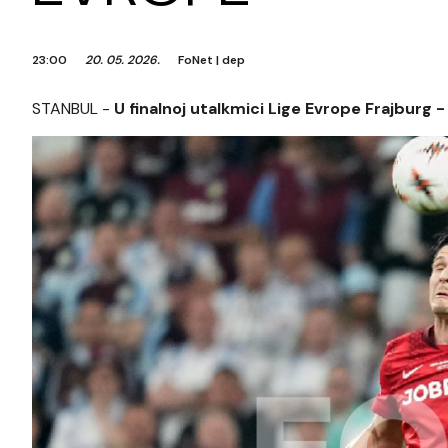
23:00
20. 05. 2026.
FoNet
|
dep
STANBUL -
U finalnoj utalkmici Lige Evrope Frajburg - 