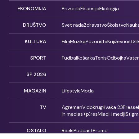
EKONOMIJA
Privreda
Finansije
Ekologija
DRUŠTVO
Svet rada
Zdravstvo
Školstvo
Nauk
KULTURA
Film
Muzika
Pozorište
Književnost
Sl
SPORT
Fudbal
Košarka
Tenis
Odbojka
Vate
SP 2026
MAGAZIN
Lifestyle
Moda
TV
Agreman
Vidokrug
Kvaka 23
Presse
In medias (p)res
Mladi i mediji
Stigm
OSTALO
Reels
Podcast
Promo