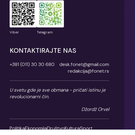
Viber
Telegram
KONTAKTIRAJTE NAS
+381 (011) 30 30 680
desk.fonet@gmail.com
redakcija@fonet.rs
U svetu gde je sve obmana - pričati istinu je
revolucionarni čin.
Džordž Orvel
Politika
Ekonomija
Društvo
Kultura
Sport
Magazin
O nama
Impresum
Politika privatnosti