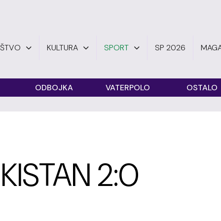
UŠTVO
KULTURA
SPORT
SP 2026
MAGA
ODBOJKA
VATERPOLO
OSTALO
KISTAN 2:0