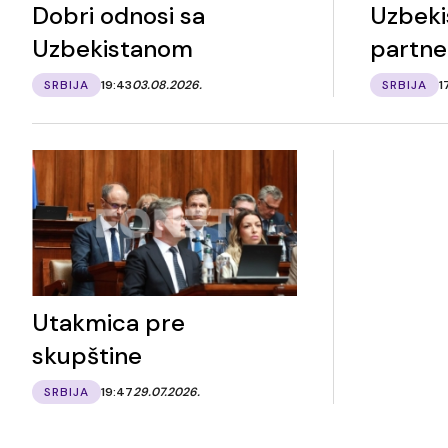
Dobri odnosi sa
Uzbeki
Uzbekistanom
partne
SRBIJA
19:43
03.08.2026.
SRBIJA
1
Utakmica pre
skupštine
SRBIJA
19:47
29.07.2026.