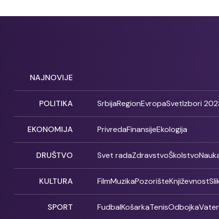
NAJNOVIJE
POLITIKA
Srbija
Region
Evropa
Svet
Izbori 202
EKONOMIJA
Privreda
Finansije
Ekologija
DRUŠTVO
Svet rada
Zdravstvo
Školstvo
Nauk
KULTURA
Film
Muzika
Pozorište
Književnost
Sl
SPORT
Fudbal
Košarka
Tenis
Odbojka
Vate