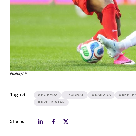
FoNet/AP
Tagovi:
#POBEDA
#FUDBAL
#KANADA
#REPREZ
#UZBEKISTAN
Share: