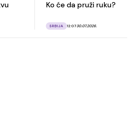
tvu
Ko će da pruži ruku?
SRBIJA
12:07
30.07.2026.