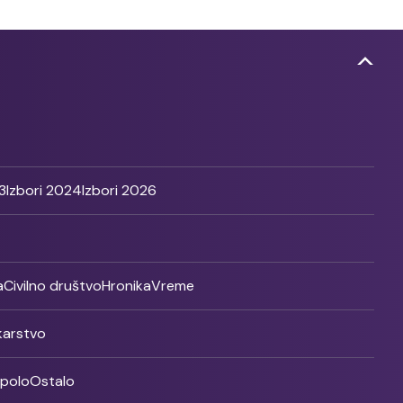
3
Izbori 2024
Izbori 2026
a
Civilno društvo
Hronika
Vreme
ikarstvo
rpolo
Ostalo