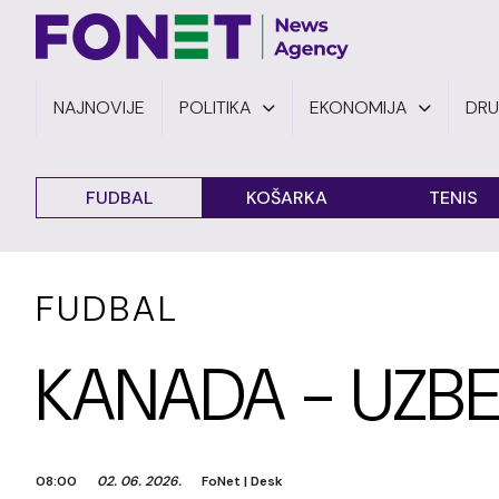
NAJNOVIJE
POLITIKA
EKONOMIJA
DR
FUDBAL
KOŠARKA
TENIS
FUDBAL
KANADA - UZBE
08:00
02. 06. 2026.
FoNet
|
Desk