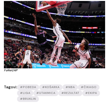
FoNet/AP
Tagovi:
#POBEDA
#KOŠARKA
#NBA
#ČIKAGO
#LIGA
#UTAKMICA
#REZULTAT
#EKIPA
#BRUKLIN