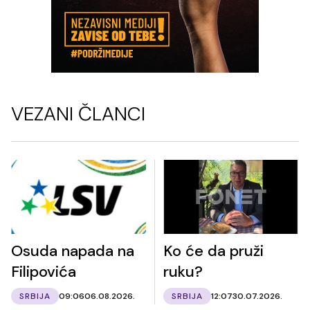
VEZANI ČLANCI
Osuda napada na
Ko će da pruži
Filipovića
ruku?
SRBIJA
09:06
06.08.2026.
SRBIJA
12:07
30.07.2026.