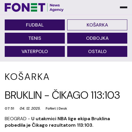
FUDBAL
KOŠARKA
TENIS
ODBOJKA
VATERPOLO
OSTALO
KOŠARKA
BRUKLIN - ČIKAGO 113:103
07:51
04. 12. 2025.
FoNet
|
Desk
BEOGRAD -
U utakmici NBA lige ekipa Bruklina
pobedila je Čikago rezultatom 113:103.