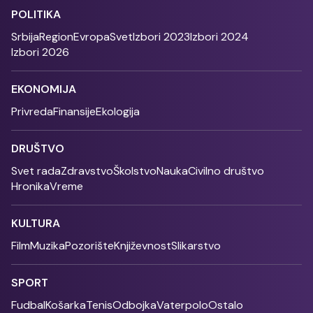
POLITIKA
Srbija
Region
Evropa
Svet
Izbori 2023
Izbori 2024
Izbori 2026
EKONOMIJA
Privreda
Finansije
Ekologija
DRUŠTVO
Svet rada
Zdravstvo
Školstvo
Nauka
Civilno društvo
Hronika
Vreme
KULTURA
Film
Muzika
Pozorište
Književnost
Slikarstvo
SPORT
Fudbal
Košarka
Tenis
Odbojka
Vaterpolo
Ostalo