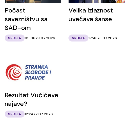
Počast
Velika izlaznost
savezništvu sa
uvećava šanse
SAD-om
SRBIJA
09:06
29.07.2026.
SRBIJA
17:43
28.07.2026.
Rezultat Vučićeve
najave?
SRBIJA
12:24
27.07.2026.