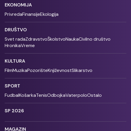
EKONOMIJA
Privreda
Finansije
Ekologija
DRUŠTVO
Svet rada
Zdravstvo
Školstvo
Nauka
Civilno društvo
Hronika
Vreme
KULTURA
Film
Muzika
Pozorište
Književnost
Slikarstvo
SPORT
Fudbal
Košarka
Tenis
Odbojka
Vaterpolo
Ostalo
SP 2026
MAGAZIN