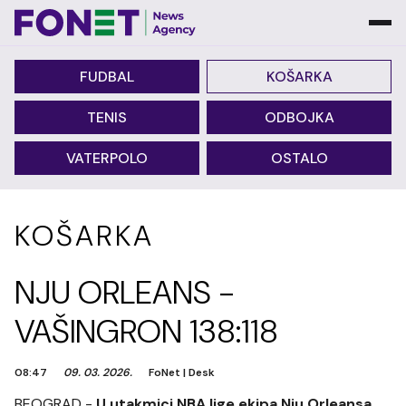
FUDBAL
KOŠARKA
TENIS
ODBOJKA
VATERPOLO
OSTALO
KOŠARKA
NJU ORLEANS -
VAŠINGRON 138:118
08:47
09. 03. 2026.
FoNet
|
Desk
BEOGRAD -
U utakmici NBA lige ekipa Nju Orleansa