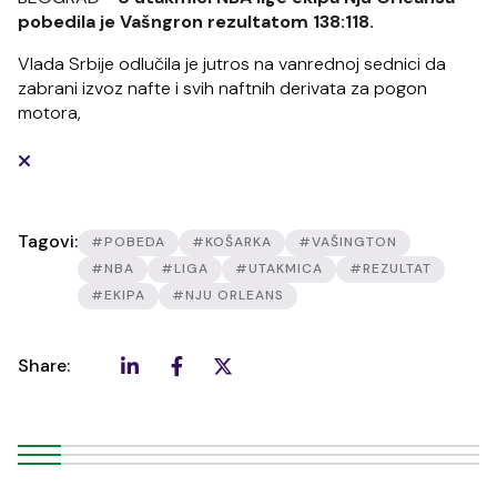
pobedila je Vašngron rezultatom 138:118.
Vlada Srbije odlučila je jutros na vanrednoj sednici da
zabrani izvoz nafte i svih naftnih derivata za pogon
motora,
Tagovi:
#POBEDA
#KOŠARKA
#VAŠINGTON
#NBA
#LIGA
#UTAKMICA
#REZULTAT
#EKIPA
#NJU ORLEANS
Share: