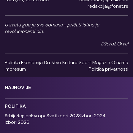
redakcija@fonet.rs
U svetu gde je sve obmana - pričati istinu je
revolucionarni čin.
Džordž Orvel
Politika
Ekonomija
Društvo
Kultura
Sport
Magazin
O nama
Impresum
Politika privatnosti
NAJNOVIJE
POLITIKA
Srbija
Region
Evropa
Svet
Izbori 2023
Izbori 2024
Izbori 2026