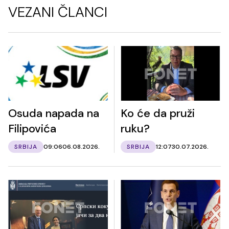
VEZANI ČLANCI
Osuda napada na
Ko će da pruži
Filipovića
ruku?
SRBIJA
09:06
06.08.2026.
SRBIJA
12:07
30.07.2026.