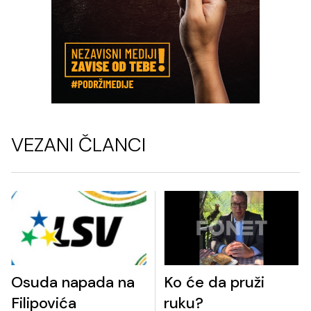
VEZANI ČLANCI
Osuda napada na
Ko će da pruži
Filipovića
ruku?