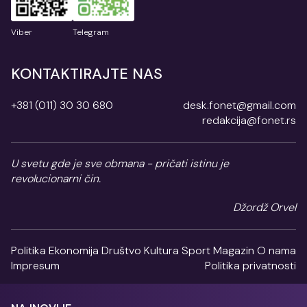
Viber
Telegram
KONTAKTIRAJTE NAS
+381 (011) 30 30 680
desk.fonet@gmail.com
redakcija@fonet.rs
U svetu gde je sve obmana - pričati istinu je
revolucionarni čin.
Džordž Orvel
Politika
Ekonomija
Društvo
Kultura
Sport
Magazin
O nama
Impresum
Politika privatnosti