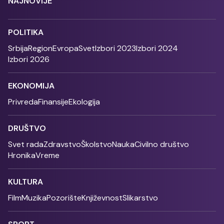
NAJNOVIJE
POLITIKA
Srbija
Region
Evropa
Svet
Izbori 2023
Izbori 2024
Izbori 2026
EKONOMIJA
Privreda
Finansije
Ekologija
DRUŠTVO
Svet rada
Zdravstvo
Školstvo
Nauka
Civilno društvo
Hronika
Vreme
KULTURA
Film
Muzika
Pozorište
Književnost
Slikarstvo