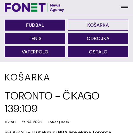
FUDBAL
KOŠARKA
TENIS
ODBOJKA
VATERPOLO
OSTALO
KOŠARKA
TORONTO - ČIKAGO
139:109
07:50
19. 03. 2026.
FoNet
|
Desk
BEOGRAD -
U utakmici NBA lige ekipa Toronta