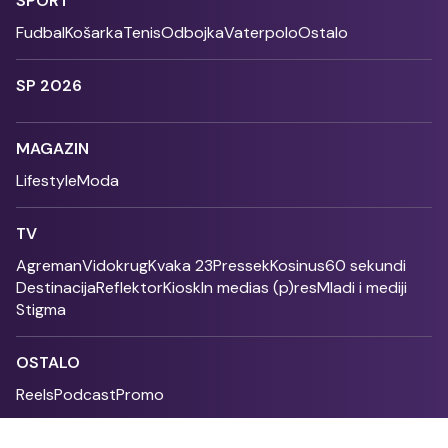
SPORT
Fudbal
Košarka
Tenis
Odbojka
Vaterpolo
Ostalo
SP 2026
MAGAZIN
Lifestyle
Moda
TV
Agreman
Vidokrug
Kvaka 23
Pressek
Kosinus
60 sekundi
Destinacija
Reflektor
Kiosk
In medias (p)res
Mladi i mediji
Stigma
OSTALO
Reels
Podcast
Promo
Fonet - 2004 - 2026 - All rights reserved