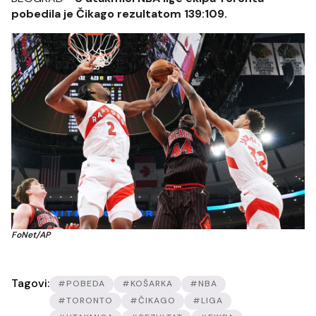
pobedila je Čikago rezultatom 139:109.
FoNet/AP
Tagovi:
#POBEDA
#KOŠARKA
#NBA
#TORONTO
#ČIKAGO
#LIGA