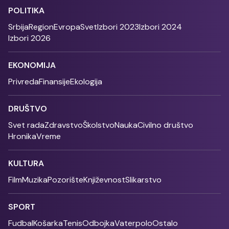
POLITIKA
Srbija
Region
Evropa
Svet
Izbori 2023
Izbori 2024
Izbori 2026
EKONOMIJA
Privreda
Finansije
Ekologija
DRUŠTVO
Svet rada
Zdravstvo
Školstvo
Nauka
Civilno društvo
Hronika
Vreme
KULTURA
Film
Muzika
Pozorište
Književnost
Slikarstvo
SPORT
Fudbal
Košarka
Tenis
Odbojka
Vaterpolo
Ostalo