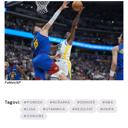
FoNet/AP
Tagovi:
#POBEDA
#KOŠARKA
#DENVER
#NBA
#LIGA
#UTAKMICA
#REZULTAT
#EKIPA
#VORIORS