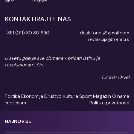
Viber
Telegram
KONTAKTIRAJTE NAS
+381 (011) 30 30 680
desk.fonet@gmail.com
redakcija@fonet.rs
U svetu gde je sve obmana - pričati istinu je
revolucionarni čin.
Džordž Orvel
Politika
Ekonomija
Društvo
Kultura
Sport
Magazin
O nama
Impresum
Politika privatnosti
NAJNOVIJE