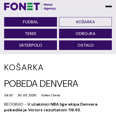
FUDBAL
KOŠARKA
TENIS
ODBOJKA
VATERPOLO
OSTALO
KOŠARKA
POBEDA DENVERA
08:33
30. 03. 2026.
FoNet
|
Desk
BEOGRAD -
U utakmici NBA lige ekipa Denvera
pobedila je Voriors rezultatom 116:93.