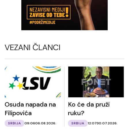
VEZANI ČLANCI
Osuda napada na
Ko će da pruži
Filipovića
ruku?
SRBIJA
09:06
06.08.2026.
SRBIJA
12:07
30.07.2026.