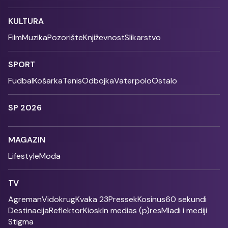
KULTURA
Film
Muzika
Pozorište
Književnost
Slikarstvo
SPORT
Fudbal
Košarka
Tenis
Odbojka
Vaterpolo
Ostalo
SP 2026
MAGAZIN
Lifestyle
Moda
TV
Agreman
Vidokrug
Kvaka 23
Pressek
Kosinus
60 sekundi
Destinacija
Reflektor
Kiosk
In medias (p)res
Mladi i mediji
Stigma