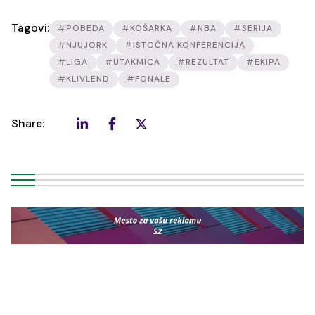
Tagovi:
#POBEDA
#KOŠARKA
#NBA
#SERIJA
#NJUJORK
#ISTOČNA KONFERENCIJA
#LIGA
#UTAKMICA
#REZULTAT
#EKIPA
#KLIVLEND
#FONALE
Share: