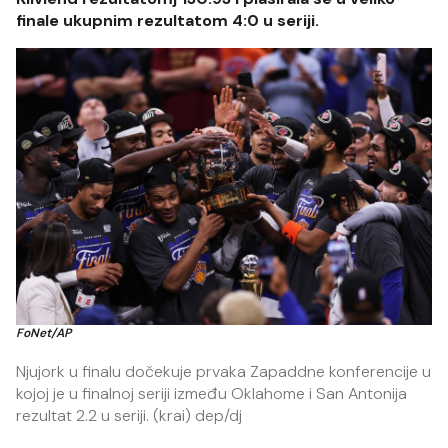
finale ukupnim rezultatom 4:0 u seriji.
FoNet/AP
Njujork u finalu dočekuje prvaka Zapaddne konferencije u
kojoj je u finalnoj seriji između Oklahome i San Antonija
rezultat 2.2 u seriji. (krai) dep/dj