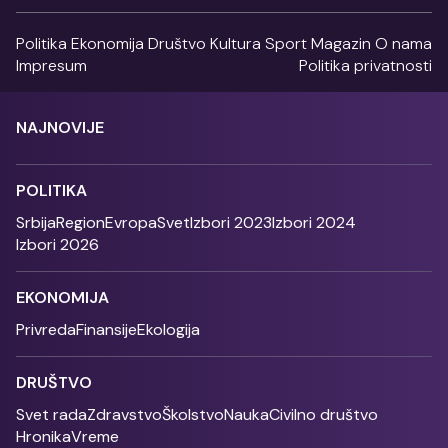
Politika
Ekonomija
Društvo
Kultura
Sport
Magazin
O nama
Impresum
Politika privatnosti
NAJNOVIJE
POLITIKA
Srbija
Region
Evropa
Svet
Izbori 2023
Izbori 2024
Izbori 2026
EKONOMIJA
Privreda
Finansije
Ekologija
DRUŠTVO
Svet rada
Zdravstvo
Školstvo
Nauka
Civilno društvo
Hronika
Vreme