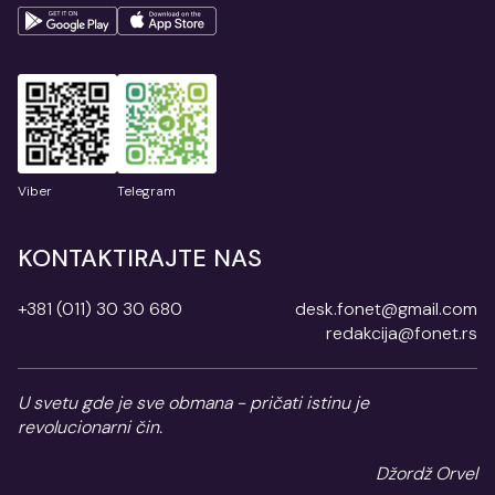
Viber
Telegram
KONTAKTIRAJTE NAS
+381 (011) 30 30 680
desk.fonet@gmail.com
redakcija@fonet.rs
U svetu gde je sve obmana - pričati istinu je
revolucionarni čin.
Džordž Orvel