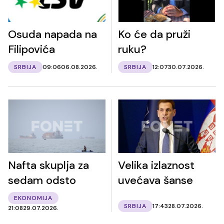
Osuda napada na
Ko će da pruži
Filipovića
ruku?
SRBIJA
09:06
06.08.2026.
SRBIJA
12:07
30.07.2026.
Nafta skuplja za
Velika izlaznost
sedam odsto
uvećava šanse
EKONOMIJA
SRBIJA
17:43
28.07.2026.
21:08
29.07.2026.