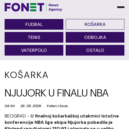
FUDBAL
KOŠARKA
TENIS
ODBOJKA
VATERPOLO
OSTALO
KOŠARKA
NJUJORK U FINALU NBA
08:50
26. 05. 2026.
FoNet
|
Desk
BEOGRAD -
U finalnoj košarkaškoj utakmici Istočne
konferencije NBA lige ekipa Njujorka pobedila je
Klivlend rezultatomj 130:93 i plasirala se u veliko