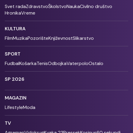
Svet rada
Zdravstvo
Školstvo
Nauka
Civilno društvo
Hronika
Vreme
KULTURA
Film
Muzika
Pozorište
Književnost
Slikarstvo
SPORT
Fudbal
Košarka
Tenis
Odbojka
Vaterpolo
Ostalo
SP 2026
MAGAZIN
Lifestyle
Moda
TV
Agreman
Vidokrug
Kvaka 23
Pressek
Kosinus
60 sekundi