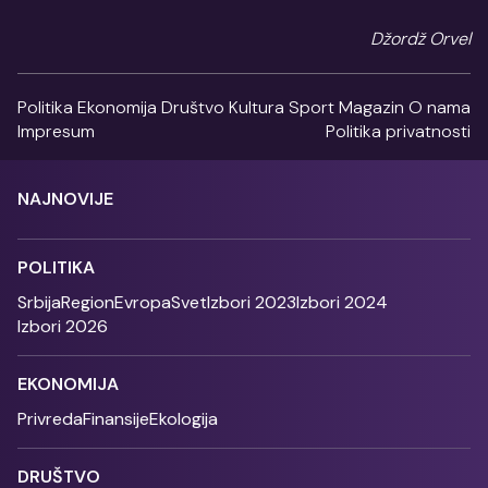
Džordž Orvel
Politika
Ekonomija
Društvo
Kultura
Sport
Magazin
O nama
Impresum
Politika privatnosti
NAJNOVIJE
POLITIKA
Srbija
Region
Evropa
Svet
Izbori 2023
Izbori 2024
Izbori 2026
EKONOMIJA
Privreda
Finansije
Ekologija
DRUŠTVO