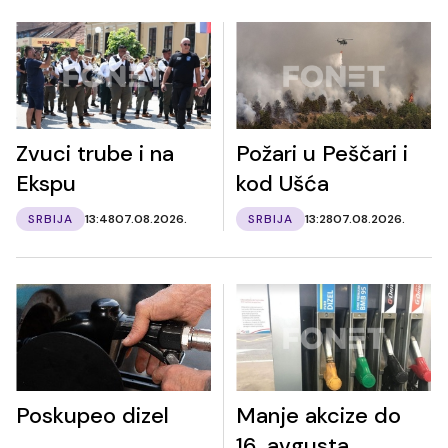
Zvuci trube i na
Požari u Peščari i
Ekspu
kod Ušća
SRBIJA
13:48
07.08.2026.
SRBIJA
13:28
07.08.2026.
Poskupeo dizel
Manje akcize do
16. avgusta