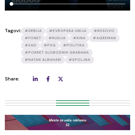
Tagovi:
#SRBIJA
#EVROPSKA UNIJA
#KOSOVO
#FONET
#RUSIJA
#KINA
#AGREMAN
#SAD
#PSG
#POLITIKA
#POKRET SLOBODNIH GRAĐANA
#NATAN ALBAHARI
#SPOLJNA
Share: