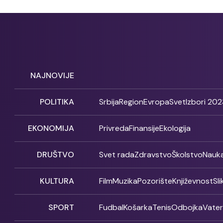
NAJNOVIJE
POLITIKA
Srbija
Region
Evropa
Svet
Izbori 202
EKONOMIJA
Privreda
Finansije
Ekologija
DRUŠTVO
Svet rada
Zdravstvo
Školstvo
Nauk
KULTURA
Film
Muzika
Pozorište
Književnost
Sl
SPORT
Fudbal
Košarka
Tenis
Odbojka
Vate