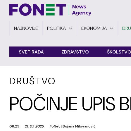
NAJNOVIJE
POLITIKA
EKONOMIJA
DR
SVET RADA
ZDRAVSTVO
ŠKOLSTV
DRUŠTVO
POČINJE UPIS
08:25
21. 07. 2025.
FoNet
|
Bojana Milovanović