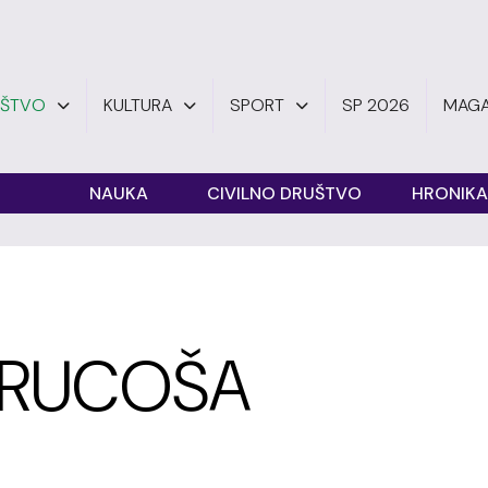
UŠTVO
KULTURA
SPORT
SP 2026
MAGA
O
NAUKA
CIVILNO DRUŠTVO
HRONIKA
 BRUCOŠA