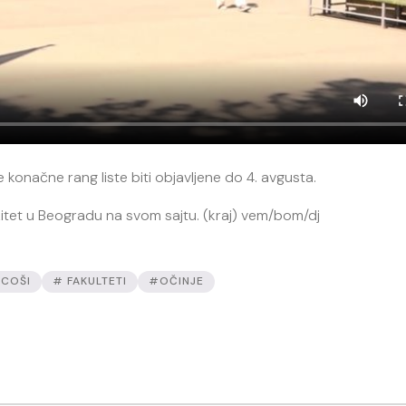
će konačne rang liste biti objavljene do 4. avgusta.
rzitet u Beogradu na svom sajtu. (kraj) vem/bom/dj
COŠI
# FAKULTETI
#OČINJE