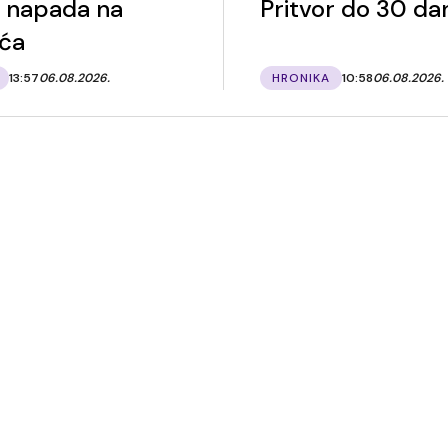
a napada na
Pritvor do 30 da
ića
13:57
06.08.2026.
HRONIKA
10:58
06.08.2026.