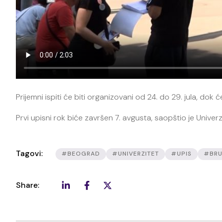
Prijemni ispiti će biti organizovani od 24. do 29. jula, dok 
Prvi upisni rok biće završen 7. avgusta, saopštio je Unive
Tagovi:
#BEOGRAD
#UNIVERZITET
#UPIS
#BRU
Share: