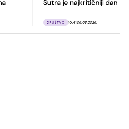
na
Sutra je najkritičniji dan
DRUŠTVO
10:41
06.08.2026.