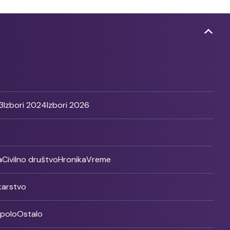
3
Izbori 2024
Izbori 2026
a
Civilno društvo
Hronika
Vreme
ikarstvo
rpolo
Ostalo