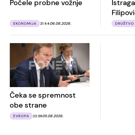
Počele probne vožnje
Istrag
Filipov
EKONOMIJA
21:44
06.08.2026.
DRUŠTVO
Čeka se spremnost
obe strane
EVROPA
22:38
05.08.2026.