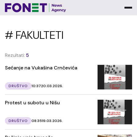
# FAKULTETI
Rezultati:
5
Sećanje na Vukašina Crnčevića
DRUŠTVO
10:37
20.03.2026.
Protest u subotu u Nišu
DRUŠTVO
08:35
19.03.2026.