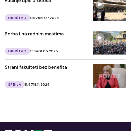
Počinje upis brucoša
DRUŠTVO
08:25
21.07.2025.
Borba i na radnim mestima
DRUŠTVO
15:14
01.05.2025.
Strani fakulteti bez benefita
SRBIJA
11:47
18.11.2024.