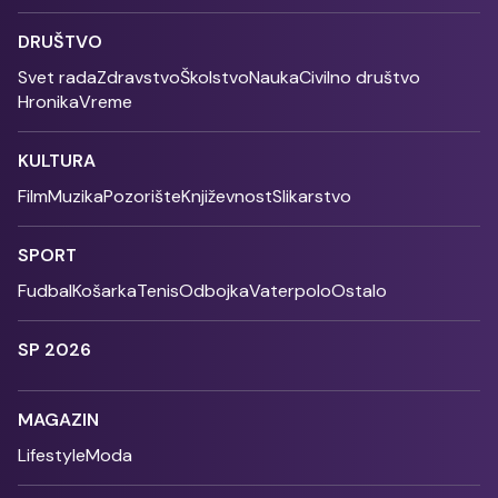
DRUŠTVO
Svet rada
Zdravstvo
Školstvo
Nauka
Civilno društvo
Hronika
Vreme
KULTURA
Film
Muzika
Pozorište
Književnost
Slikarstvo
SPORT
Fudbal
Košarka
Tenis
Odbojka
Vaterpolo
Ostalo
SP 2026
MAGAZIN
Lifestyle
Moda