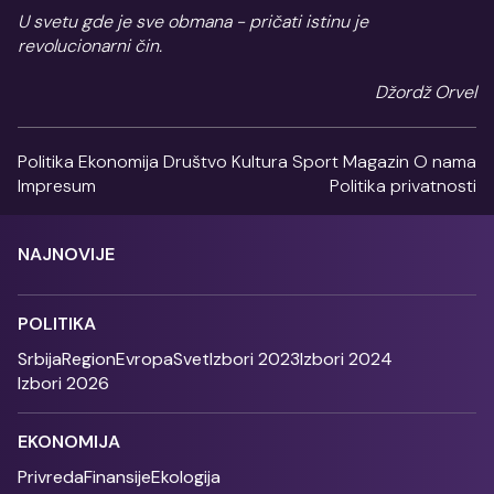
U svetu gde je sve obmana - pričati istinu je
revolucionarni čin.
Džordž Orvel
Politika
Ekonomija
Društvo
Kultura
Sport
Magazin
O nama
Impresum
Politika privatnosti
NAJNOVIJE
POLITIKA
Srbija
Region
Evropa
Svet
Izbori 2023
Izbori 2024
Izbori 2026
EKONOMIJA
Privreda
Finansije
Ekologija