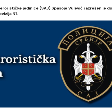
rorističke jedinice (SAJ) Spasoje Vulević razrešen je du
vizija N1.