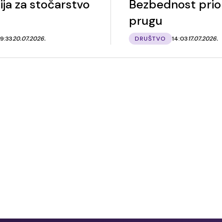
ija za stočarstvo
Bezbednost prior
prugu
9:33
20.07.2026.
DRUŠTVO
14:03
17.07.2026.