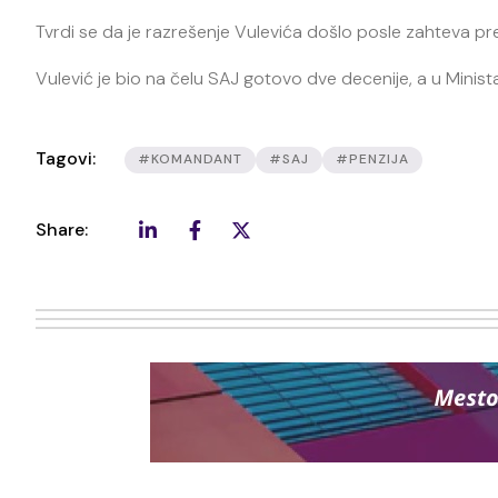
Tvrdi se da je razrešenje Vulevića došlo posle zahteva p
Vulević je bio na čelu SAJ gotovo dve decenije, a u Minist
Tagovi:
#KOMANDANT
#SAJ
#PENZIJA
Share: