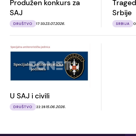
Produžen konkurs za
Traged
SAJ
Srbije
DRUŠTVO
17:33
23.07.2026.
SRBIJA
0
U SAJ i civili
DRUŠTVO
22:28
15.06.2026.