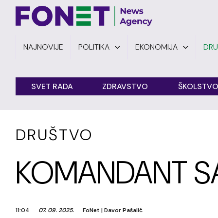
NAJNOVIJE
POLITIKA
EKONOMIJA
DR
SVET RADA
ZDRAVSTVO
ŠKOLSTV
DRUŠTVO
KOMANDANT SAJ
11:04
07. 09. 2025.
FoNet
|
Davor Pašalić