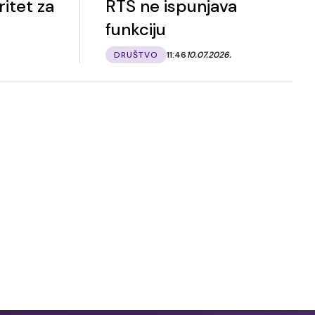
itet za
RTS ne ispunjava
funkciju
DRUŠTVO
11:46
10.07.2026.