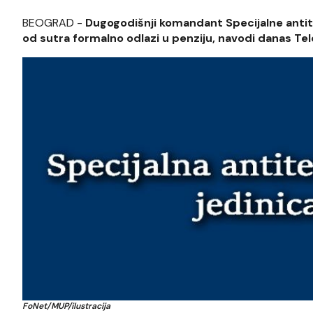
BEOGRAD -
Dugogodišnji komandant Specijalne antite
od sutra formalno odlazi u penziju, navodi danas Tele
FoNet/MUP/ilustracija