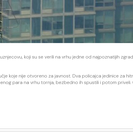
uznjecovu, koji su se verili na vrhu jedne od najpoznatijih zgra
ručje koje nije otvoreno za javnost. Dva policajca jedinice za hit
enog para na vrhu tornja, bezbedno ih spustili i potom priveli. 