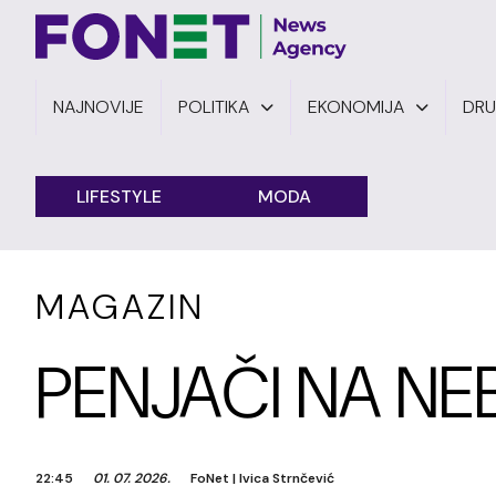
NAJNOVIJE
POLITIKA
EKONOMIJA
DR
LIFESTYLE
MODA
MAGAZIN
PENJAČI NA NE
22:45
01. 07. 2026.
FoNet
|
Ivica Strnčević