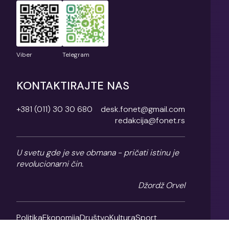
Viber
Telegram
KONTAKTIRAJTE NAS
+381 (011) 30 30 680
desk.fonet@gmail.com
redakcija@fonet.rs
U svetu gde je sve obmana - pričati istinu je
revolucionarni čin.
Džordž Orvel
Politika
Ekonomija
Društvo
Kultura
Sport
Magazin
O nama
Impresum
Politika privatnosti