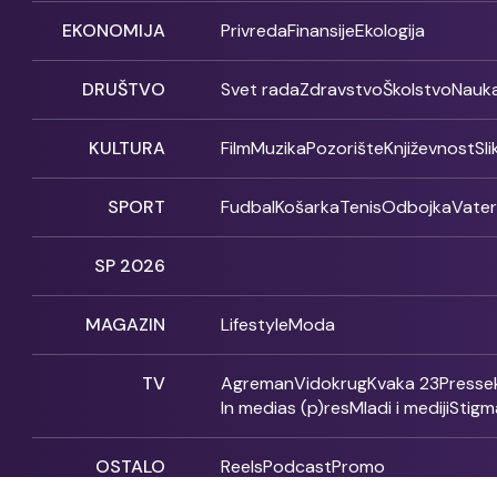
EKONOMIJA
Privreda
Finansije
Ekologija
DRUŠTVO
Svet rada
Zdravstvo
Školstvo
Nauk
KULTURA
Film
Muzika
Pozorište
Književnost
Sl
SPORT
Fudbal
Košarka
Tenis
Odbojka
Vate
SP 2026
MAGAZIN
Lifestyle
Moda
TV
Agreman
Vidokrug
Kvaka 23
Presse
In medias (p)res
Mladi i mediji
Stigm
OSTALO
Reels
Podcast
Promo