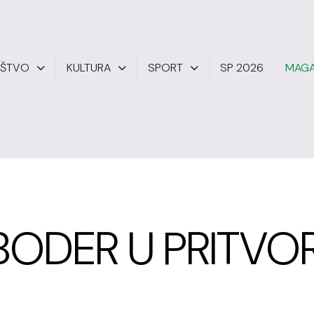
UŠTVO
KULTURA
SPORT
SP 2026
MAGA
BODER U PRITVO