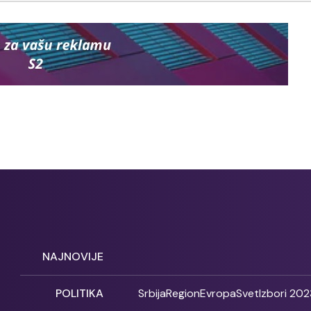
NAJNOVIJE
POLITIKA
Srbija
Region
Evropa
Svet
Izbori 202