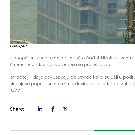
FoNet/AP
U saopštenju se navodi da je reč o Anđeli Nikolau i Ivanu K
Americi, a prilikom privođenja nisu pružali otpor.
Istražitelji i dalje pokušavaju da utvrde kako su ušli u pod
slučajeve popela su se uz merdevine da bi stigli do zaljublj
is/bdr
Share: