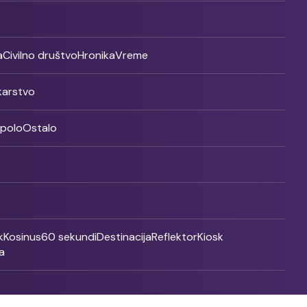
a
Civilno društvo
Hronika
Vreme
ikarstvo
rpolo
Ostalo
k
Kosinus
60 sekundi
Destinacija
Reflektor
Kiosk
a