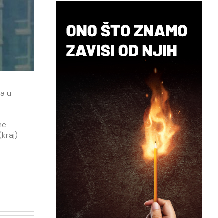
da u
ne
(kraj)