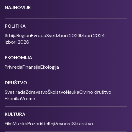
NAJNOVIJE
POLITIKA
Srbija
Region
Evropa
Svet
Izbori 2023
Izbori 2024
Izbori 2026
EKONOMIJA
Privreda
Finansije
Ekologija
DRUŠTVO
Svet rada
Zdravstvo
Školstvo
Nauka
Civilno društvo
Hronika
Vreme
KULTURA
Film
Muzika
Pozorište
Književnost
Slikarstvo