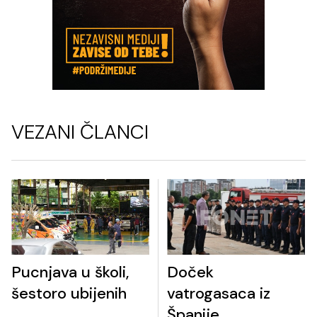
VEZANI ČLANCI
Pucnjava u školi,
Doček
šestoro ubijenih
vatrogasaca iz
Španije