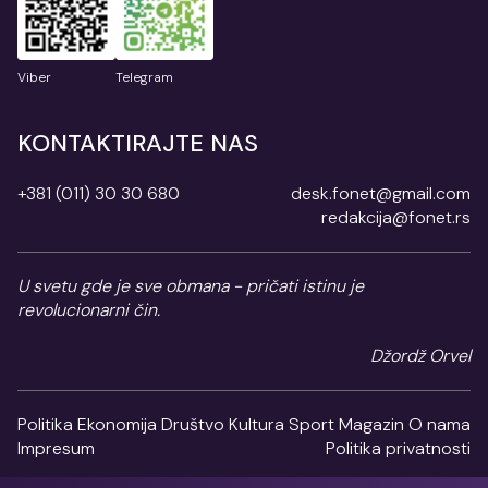
Viber
Telegram
KONTAKTIRAJTE NAS
+381 (011) 30 30 680
desk.fonet@gmail.com
redakcija@fonet.rs
U svetu gde je sve obmana - pričati istinu je
revolucionarni čin.
Džordž Orvel
Politika
Ekonomija
Društvo
Kultura
Sport
Magazin
O nama
Impresum
Politika privatnosti