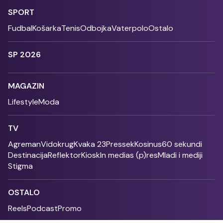
SPORT
Fudbal
Košarka
Tenis
Odbojka
Vaterpolo
Ostalo
SP 2026
MAGAZIN
Lifestyle
Moda
TV
Agreman
Vidokrug
Kvaka 23
Pressek
Kosinus
60 sekundi
Destinacija
Reflektor
Kiosk
In medias (p)res
Mladi i mediji
Stigma
OSTALO
Reels
Podcast
Promo