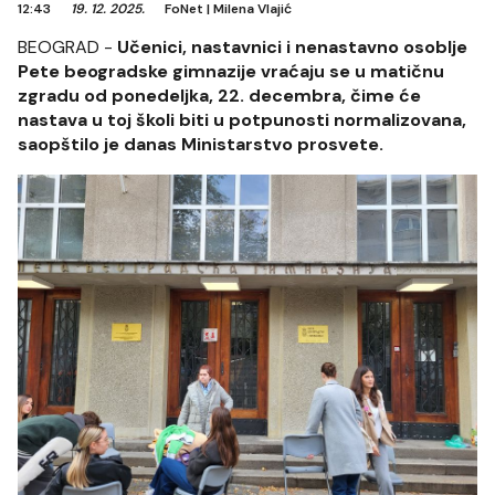
12:43
19. 12. 2025.
FoNet
|
Milena Vlajić
BEOGRAD -
Učenici, nastavnici i nenastavno osoblje
Pete beogradske gimnazije vraćaju se u matičnu
zgradu od ponedeljka, 22. decembra, čime će
nastava u toj školi biti u potpunosti normalizovana,
saopštilo je danas Ministarstvo prosvete.