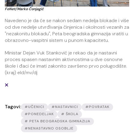
FoNet/Marko Čonjagić
Navedeno je da će se nakon sedam nedelja blokade i više
od dve nedelje utvrđivanja činjenica i okolnosti vezanih za
"nezakonitu blokadu", Peta beogradska gimnazija vratiti u
obrazovno-vaspitni sistem u punom kapacitetu.
Ministar Dejan Vuk Stanković je rekao da je nastavni
proces spasen nastavnim aktivnostima u dve osnovne
škole i đaci će imati zakonito završeno prvo polugodište.
(kraj) eld/mv/dj
Tagovi:
#UČENICI
#NASTAVNICI
#POVRATAK
#PONEDELJAK
# ŠKOLA
# PETA BEOGRADSKA GIMNAZIJA
#NENASTAVNO OSOBLJE