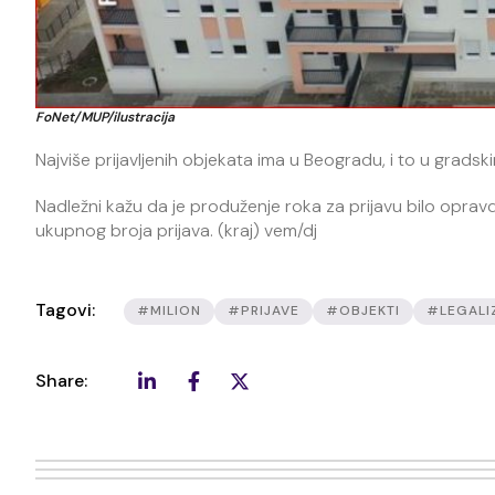
FoNet/MUP/ilustracija
Najviše prijavljenih objekata ima u Beogradu, i to u gradsk
Nadležni kažu da je produženje roka za prijavu bilo opravd
ukupnog broja prijava. (kraj) vem/dj
Tagovi:
#MILION
#PRIJAVE
#OBJEKTI
#LEGALI
Share: