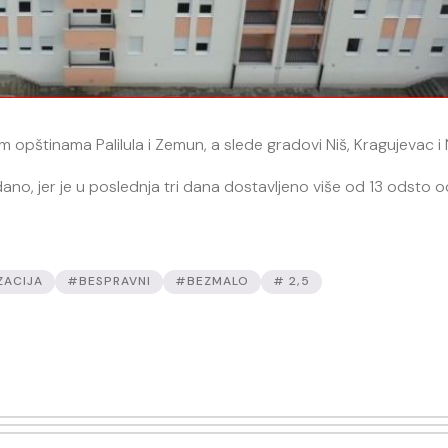
im opštinama Palilula i Zemun, a slede gradovi Niš, Kragujevac i
ano, jer je u poslednja tri dana dostavljeno više od 13 odsto o
ZACIJA
#BESPRAVNI
#BEZMALO
# 2,5