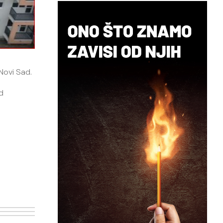
 Novi Sad.
d