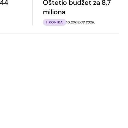
 44
Oštetio budžet za 8,7
miliona
HRONIKA
10:23
03.08.2026.