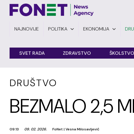
NAJNOVIJE
POLITIKA
EKONOMIJA
DR
SVET RADA
ZDRAVSTVO
ŠKOLSTV
DRUŠTVO
BEZMALO 2,5 MI
09:13
09. 02. 2026.
FoNet
|
Vesna Milosavljević