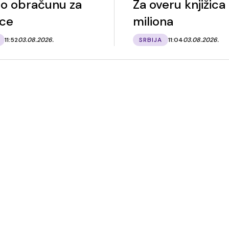
e o obračunu za
Za overu knjižica
ce
miliona
11:52
03.08.2026.
SRBIJA
11:04
03.08.2026.