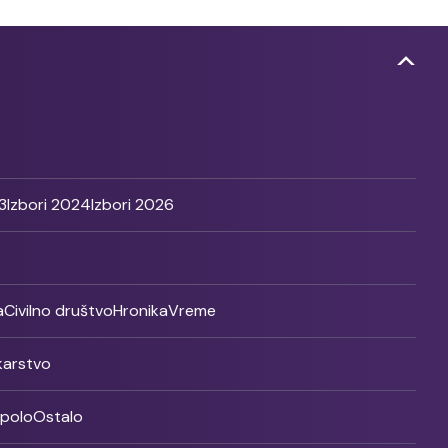
3
Izbori 2024
Izbori 2026
a
Civilno društvo
Hronika
Vreme
ikarstvo
rpolo
Ostalo