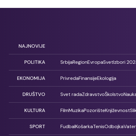
NAJNOVIJE
POLITIKA
Srbija
Region
Evropa
Svet
Izbori 202
EKONOMIJA
Privreda
Finansije
Ekologija
DRUŠTVO
Svet rada
Zdravstvo
Školstvo
Nauk
KULTURA
Film
Muzika
Pozorište
Književnost
Sl
SPORT
Fudbal
Košarka
Tenis
Odbojka
Vate