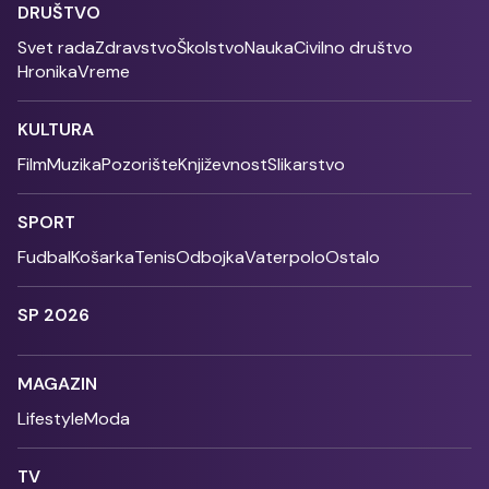
DRUŠTVO
Svet rada
Zdravstvo
Školstvo
Nauka
Civilno društvo
Hronika
Vreme
KULTURA
Film
Muzika
Pozorište
Književnost
Slikarstvo
SPORT
Fudbal
Košarka
Tenis
Odbojka
Vaterpolo
Ostalo
SP 2026
MAGAZIN
Lifestyle
Moda
TV