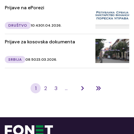
Prijave na ePorezi
DRUŠTVO
10:43
01.04.2026.
Prijave za kosovska dokumenta
SRBIJA
08:50
23.03.2026.
1
2
3
...