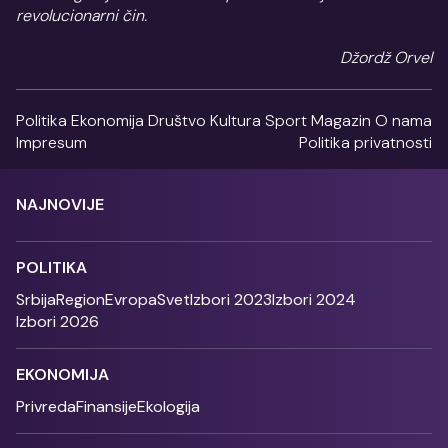
revolucionarni čin.
Džordž Orvel
Politika
Ekonomija
Društvo
Kultura
Sport
Magazin
O nama
Impresum
Politika privatnosti
NAJNOVIJE
POLITIKA
Srbija
Region
Evropa
Svet
Izbori 2023
Izbori 2024
Izbori 2026
EKONOMIJA
Privreda
Finansije
Ekologija