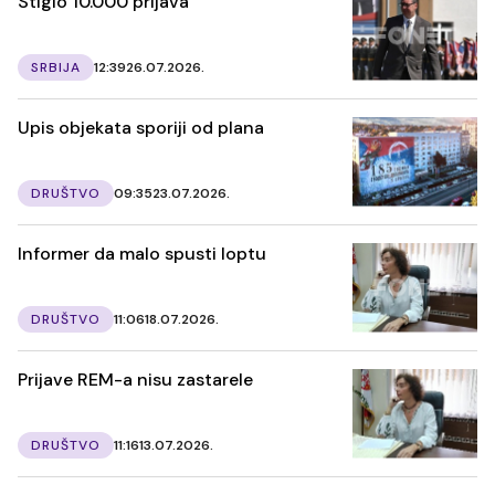
Stiglo 10.000 prijava
SRBIJA
12:39
26.07.2026.
Upis objekata sporiji od plana
DRUŠTVO
09:35
23.07.2026.
Informer da malo spusti loptu
DRUŠTVO
11:06
18.07.2026.
Prijave REM-a nisu zastarele
DRUŠTVO
11:16
13.07.2026.