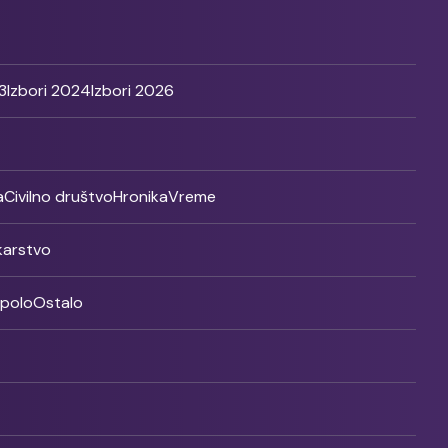
3
Izbori 2024
Izbori 2026
a
Civilno društvo
Hronika
Vreme
ikarstvo
rpolo
Ostalo