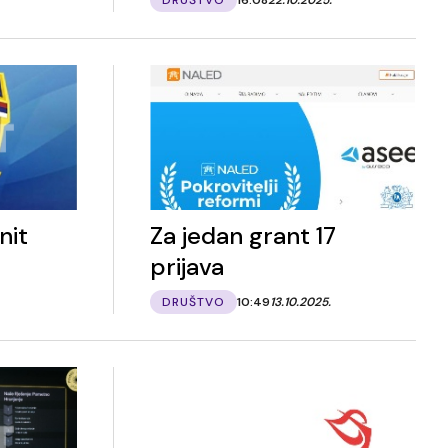
nit
Za jedan grant 17
prijava
DRUŠTVO
10:49
13.10.2025.