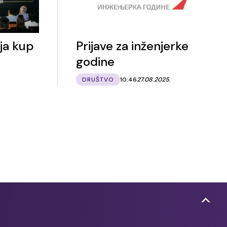
ija kup
Prijave za inženjerke
godine
DRUŠTVO
10:46
27.08.2025.