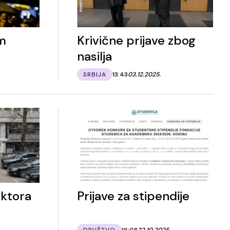
im
Krivične prijave zbog
nasilja
SRBIJA
13:43
03.12.2025.
ektora
Prijave za stipendije
DRUŠTVO
16:08
22.10.2025.