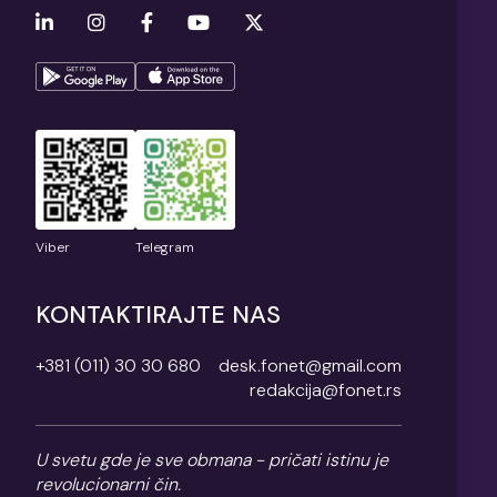
Viber
Telegram
KONTAKTIRAJTE NAS
+381 (011) 30 30 680
desk.fonet@gmail.com
redakcija@fonet.rs
U svetu gde je sve obmana - pričati istinu je
revolucionarni čin.