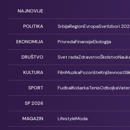
NAJNOVIJE
POLITIKA
Srbija
Region
Evropa
Svet
Izbori 202
EKONOMIJA
Privreda
Finansije
Ekologija
DRUŠTVO
Svet rada
Zdravstvo
Školstvo
Nauk
KULTURA
Film
Muzika
Pozorište
Književnost
Sl
SPORT
Fudbal
Košarka
Tenis
Odbojka
Vate
SP 2026
MAGAZIN
Lifestyle
Moda