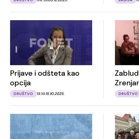
Prijave i odšteta kao
Zablud
opcija
Zrenja
DRUŠTVO
13:10
15.10.2025.
DRUŠTVO