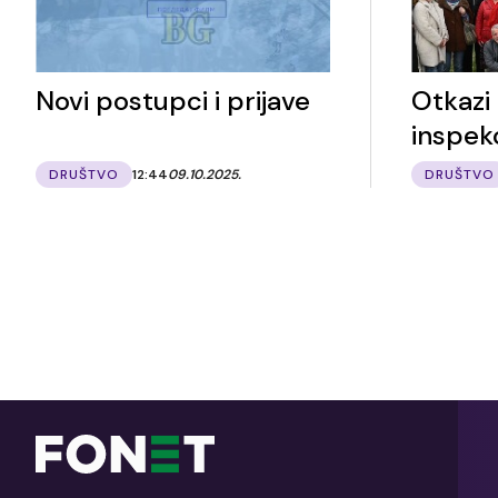
Novi postupci i prijave
Otkazi
inspekc
DRUŠTVO
12:44
09.10.2025.
DRUŠTVO