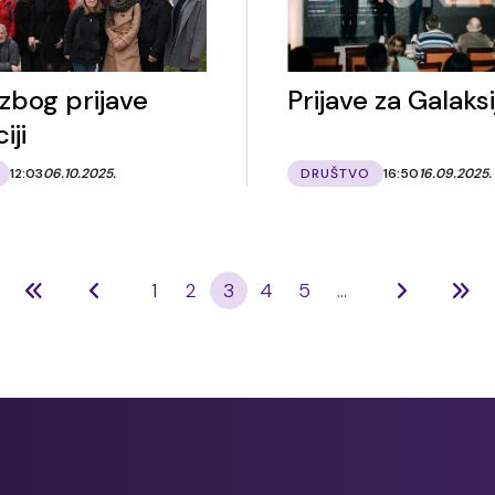
 zbog prijave
Prijave za Galaks
iji
12:03
06.10.2025.
DRUŠTVO
16:50
16.09.2025.
1
2
3
4
5
...