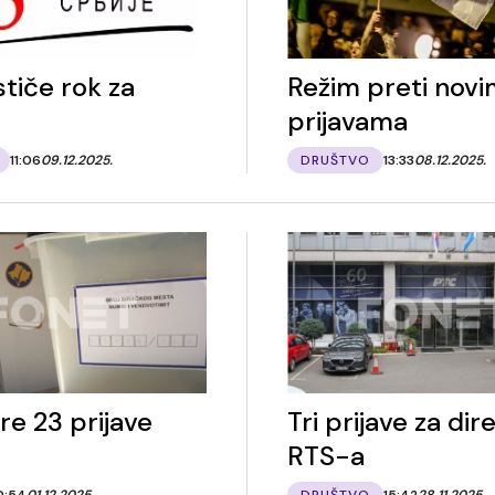
stiče rok za
Režim preti nov
prijavama
11:06
09.12.2025.
DRUŠTVO
13:33
08.12.2025.
re 23 prijave
Tri prijave za dir
RTS-a
0:54
01.12.2025.
DRUŠTVO
15:42
28.11.2025.