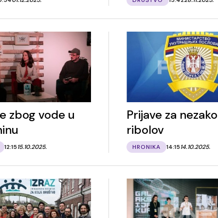
e zbog vode u
Prijave za nezako
ninu
ribolov
12:15
15.10.2025.
HRONIKA
14:15
14.10.2025.