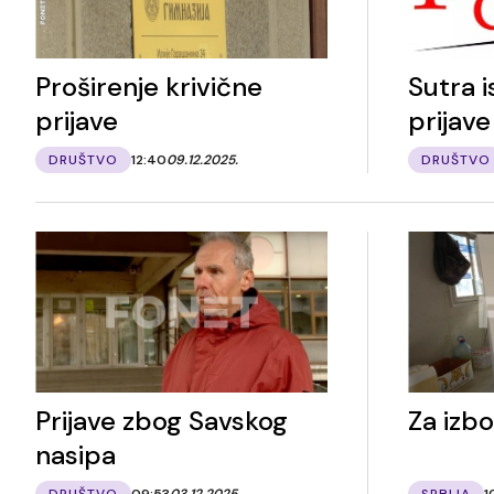
Proširenje krivične
Sutra i
prijave
prijave
DRUŠTVO
12:40
09.12.2025.
DRUŠTVO
Prijave zbog Savskog
Za izbo
nasipa
DRUŠTVO
09:53
03.12.2025.
SRBIJA
1