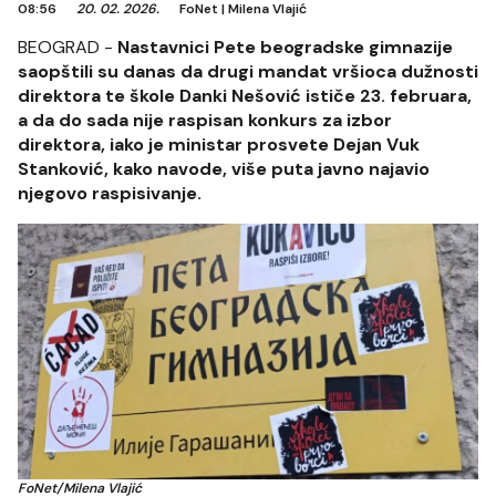
08:56
20. 02. 2026.
FoNet
|
Milena Vlajić
BEOGRAD -
Nastavnici Pete beogradske gimnazije
saopštili su danas da drugi mandat vršioca dužnosti
direktora te škole Danki Nešović ističe 23. februara,
a da do sada nije raspisan konkurs za izbor
direktora, iako je ministar prosvete Dejan Vuk
Stanković, kako navode, više puta javno najavio
njegovo raspisivanje.
FoNet/Milena Vlajić