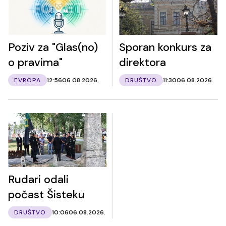
Poziv za "Glas(no)
Sporan konkurs za
o pravima"
direktora
EVROPA
12:56
06.08.2026.
DRUŠTVO
11:30
06.08.2026.
Rudari odali
počast Šisteku
DRUŠTVO
10:06
06.08.2026.