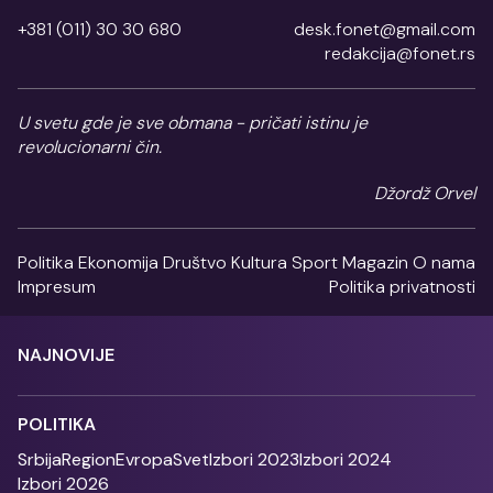
+381 (011) 30 30 680
desk.fonet@gmail.com
redakcija@fonet.rs
U svetu gde je sve obmana - pričati istinu je
revolucionarni čin.
Džordž Orvel
Politika
Ekonomija
Društvo
Kultura
Sport
Magazin
O nama
Impresum
Politika privatnosti
NAJNOVIJE
POLITIKA
Srbija
Region
Evropa
Svet
Izbori 2023
Izbori 2024
Izbori 2026