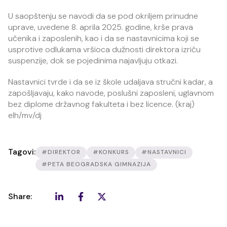
U saopštenju se navodi da se pod okriljem prinudne
uprave, uvedene 8. aprila 2025. godine, krše prava
učenika i zaposlenih, kao i da se nastavnicima koji se
usprotive odlukama vršioca dužnosti direktora izriču
suspenzije, dok se pojedinima najavljuju otkazi.
Nastavnici tvrde i da se iz škole udaljava stručni kadar, a
zapošljavaju, kako navode, poslušni zaposleni, uglavnom
bez diplome državnog fakulteta i bez licence. (kraj)
elh/mv/dj
Tagovi:
#DIREKTOR
#KONKURS
#NASTAVNICI
#PETA BEOGRADSKA GIMNAZIJA
Share: