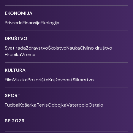
EKONOMIJA
Privreda
Finansije
Ekologija
DRUŠTVO
Svet rada
Zdravstvo
Školstvo
Nauka
Civilno društvo
Hronika
Vreme
KULTURA
Film
Muzika
Pozorište
Književnost
Slikarstvo
SPORT
Fudbal
Košarka
Tenis
Odbojka
Vaterpolo
Ostalo
SP 2026