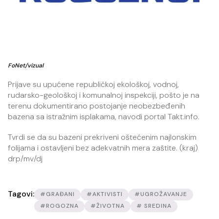
FoNet/vizual
Prijave su upućene republičkoj ekološkoj, vodnoj,
rudarsko-geološkoj i komunalnoj inspekciji, pošto je na
terenu dokumentirano postojanje neobezbeđenih
bazena sa istražnim isplakama, navodi portal Takt.info.
Tvrdi se da su bazeni prekriveni oštećenim najlonskim
folijama i ostavljeni bez adekvatnih mera zaštite. (kraj)
drp/mv/dj
Tagovi:
#GRAĐANI
#AKTIVISTI
#UGROŽAVANJE
#ROGOZNA
#ŽIVOTNA
# SREDINA