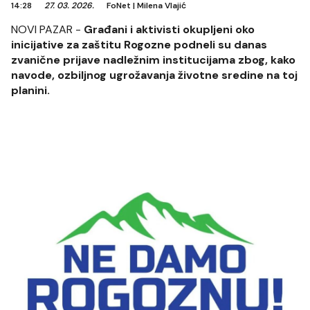
14:28
27. 03. 2026.
FoNet
|
Milena Vlajić
NOVI PAZAR -
Građani i aktivisti okupljeni oko
inicijative za zaštitu Rogozne podneli su danas
zvanične prijave nadležnim institucijama zbog, kako
navode, ozbiljnog ugrožavanja životne sredine na toj
planini.