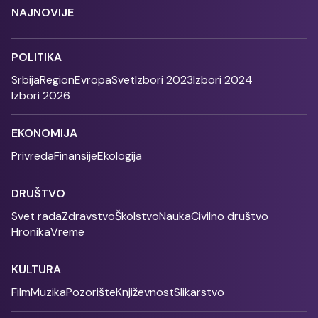
NAJNOVIJE
POLITIKA
Srbija
Region
Evropa
Svet
Izbori 2023
Izbori 2024
Izbori 2026
EKONOMIJA
Privreda
Finansije
Ekologija
DRUŠTVO
Svet rada
Zdravstvo
Školstvo
Nauka
Civilno društvo
Hronika
Vreme
KULTURA
Film
Muzika
Pozorište
Književnost
Slikarstvo