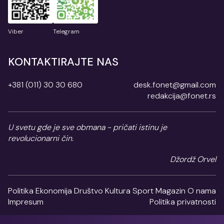
Viber
Telegram
KONTAKTIRAJTE NAS
+381 (011) 30 30 680
desk.fonet@gmail.com
redakcija@fonet.rs
U svetu gde je sve obmana - pričati istinu je
revolucionarni čin.
Džordž Orvel
Politika
Ekonomija
Društvo
Kultura
Sport
Magazin
O nama
Impresum
Politika privatnosti