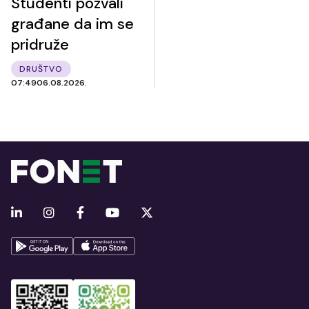
Studenti pozvali
građane da im se
pridruže
DRUŠTVO
07:49
06.08.2026.