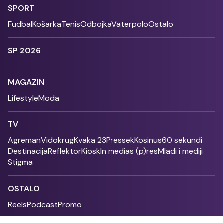
SPORT
Fudbal
Košarka
Tenis
Odbojka
Vaterpolo
Ostalo
SP 2026
MAGAZIN
Lifestyle
Moda
TV
Agreman
Vidokrug
Kvaka 23
Pressek
Kosinus
60 sekundi
Destinacija
Reflektor
Kiosk
In medias (p)res
Mladi i mediji
Stigma
OSTALO
Reels
Podcast
Promo