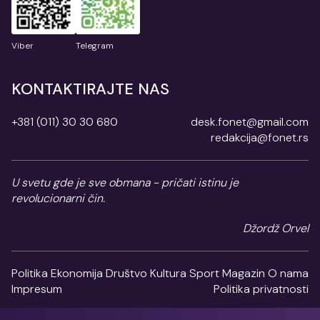
Viber
Telegram
KONTAKTIRAJTE NAS
+381 (011) 30 30 680
desk.fonet@gmail.com
redakcija@fonet.rs
U svetu gde je sve obmana - pričati istinu je
revolucionarni čin.
Džordž Orvel
Politika
Ekonomija
Društvo
Kultura
Sport
Magazin
O nama
Impresum
Politika privatnosti