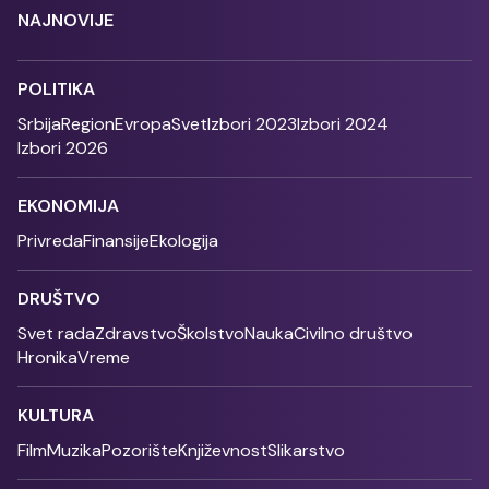
NAJNOVIJE
POLITIKA
Srbija
Region
Evropa
Svet
Izbori 2023
Izbori 2024
Izbori 2026
EKONOMIJA
Privreda
Finansije
Ekologija
DRUŠTVO
Svet rada
Zdravstvo
Školstvo
Nauka
Civilno društvo
Hronika
Vreme
KULTURA
Film
Muzika
Pozorište
Književnost
Slikarstvo