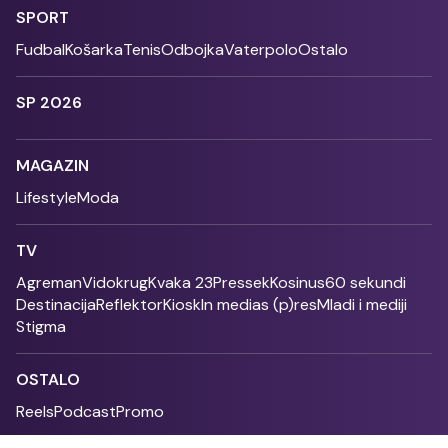
SPORT
Fudbal
Košarka
Tenis
Odbojka
Vaterpolo
Ostalo
SP 2026
MAGAZIN
Lifestyle
Moda
TV
Agreman
Vidokrug
Kvaka 23
Pressek
Kosinus
60 sekundi
Destinacija
Reflektor
Kiosk
In medias (p)res
Mladi i mediji
Stigma
OSTALO
Reels
Podcast
Promo