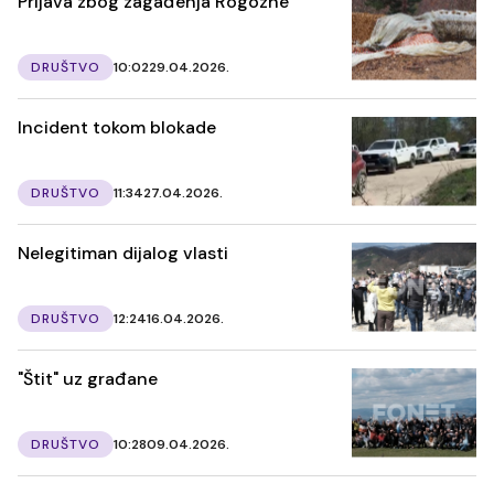
Prijava zbog zagađenja Rogozne
DRUŠTVO
10:02
29.04.2026.
Incident tokom blokade
DRUŠTVO
11:34
27.04.2026.
Nelegitiman dijalog vlasti
DRUŠTVO
12:24
16.04.2026.
"Štit" uz građane
DRUŠTVO
10:28
09.04.2026.