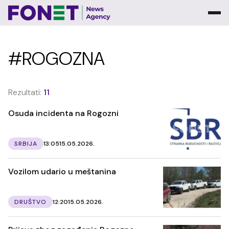
#ROGOZNA
Rezultati:
11
Osuda incidenta na Rogozni
SRBIJA
13:05
15.05.2026.
Vozilom udario u meštanina
DRUŠTVO
12:20
15.05.2026.