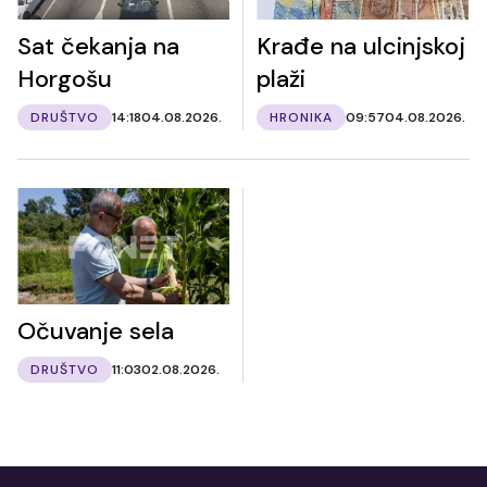
Sat čekanja na
Krađe na ulcinjskoj
Horgošu
plaži
DRUŠTVO
14:18
04.08.2026.
HRONIKA
09:57
04.08.2026.
Očuvanje sela
DRUŠTVO
11:03
02.08.2026.