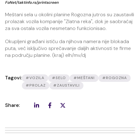
FoNet/taktinfo.rs/printscreen
Meštani sela u okolini planine Rogozna jutros su zaustavili
prolazak vozila kompanije "Zlatna reka", dok je saobraćaj
za sva ostala vozila nesmetano funkcionisao.
Okupljeni građani ističu da njihova namera nije blokada
puta, već isključivo sprečavanje daljih aktivnosti te firme
na području planine. (kraj) elh/mv/dj
Tagovi:
#VOZILA
#SELO
#MEŠTANI
#ROGOZNA
#PROLAZ
#ZAUSTAVILI
Share: