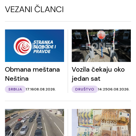
VEZANI ČLANCI
Obmana meštana
Vozila čekaju oko
Neština
jedan sat
SRBIJA
17:16
08.08.2026.
DRUŠTVO
14:25
06.08.2026.