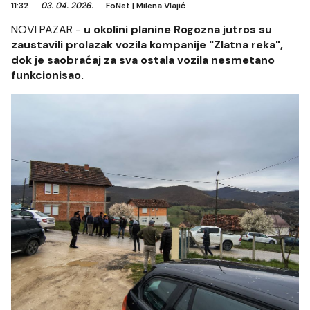
11:32
03. 04. 2026.
FoNet
|
Milena Vlajić
NOVI PAZAR -
u okolini planine Rogozna jutros su
zaustavili prolazak vozila kompanije "Zlatna reka",
dok je saobraćaj za sva ostala vozila nesmetano
funkcionisao.