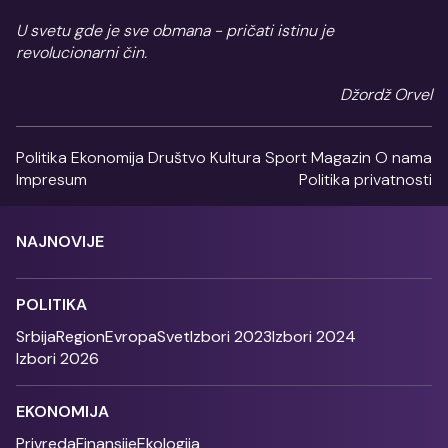
U svetu gde je sve obmana - pričati istinu je
revolucionarni čin.
Džordž Orvel
Politika
Ekonomija
Društvo
Kultura
Sport
Magazin
O nama
Impresum
Politika privatnosti
NAJNOVIJE
POLITIKA
Srbija
Region
Evropa
Svet
Izbori 2023
Izbori 2024
Izbori 2026
EKONOMIJA
Privreda
Finansije
Ekologija