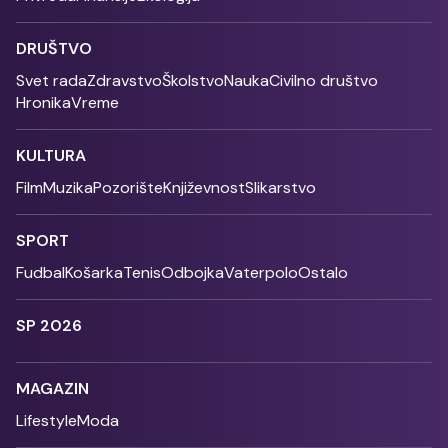
DRUŠTVO
Svet rada
Zdravstvo
Školstvo
Nauka
Civilno društvo
Hronika
Vreme
KULTURA
Film
Muzika
Pozorište
Književnost
Slikarstvo
SPORT
Fudbal
Košarka
Tenis
Odbojka
Vaterpolo
Ostalo
SP 2026
MAGAZIN
Lifestyle
Moda