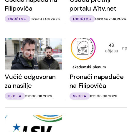
Filipovića
portalu A1tv.net
DRUŠTVO
16:03
07.08.2026.
DRUŠTVO
09:55
07.08.2026.
Vučić odgovoran
Pronaći napadače
za nasilje
na Filipovića
SRBIJA
11:31
06.08.2026.
SRBIJA
11:19
06.08.2026.