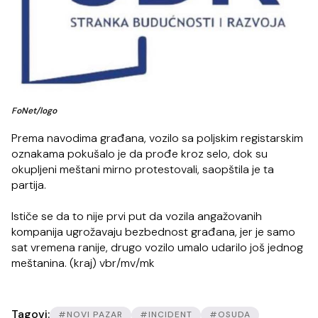
FoNet/logo
Prema navodima građana, vozilo sa poljskim registarskim
oznakama pokušalo je da prođe kroz selo, dok su
okupljeni meštani mirno protestovali, saopštila je ta
partija.
Ističe se da to nije prvi put da vozila angažovanih
kompanija ugrožavaju bezbednost građana, jer je samo
sat vremena ranije, drugo vozilo umalo udarilo još jednog
meštanina. (kraj) vbr/mv/mk
Tagovi:
#NOVI PAZAR
#INCIDENT
#OSUDA