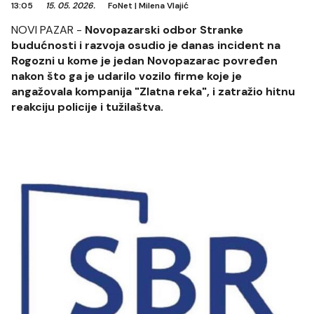
13:05
15. 05. 2026.
FoNet
|
Milena Vlajić
NOVI PAZAR -
Novopazarski odbor Stranke
budućnosti i razvoja osudio je danas incident na
Rogozni u kome je jedan Novopazarac povređen
nakon što ga je udarilo vozilo firme koje je
angažovala kompanija "Zlatna reka", i zatražio hitnu
reakciju policije i tužilaštva.