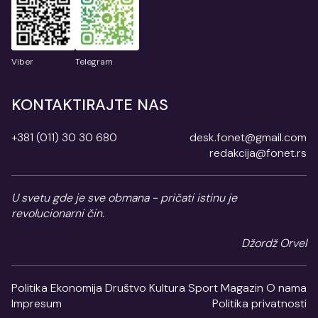
Viber
Telegram
KONTAKTIRAJTE NAS
+381 (011) 30 30 680
desk.fonet@gmail.com
redakcija@fonet.rs
U svetu gde je sve obmana - pričati istinu je
revolucionarni čin.
Džordž Orvel
Politika
Ekonomija
Društvo
Kultura
Sport
Magazin
O nama
Impresum
Politika privatnosti