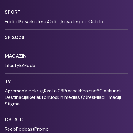
SPORT
Fudbal
Košarka
Tenis
Odbojka
Vaterpolo
Ostalo
SP 2026
MAGAZIN
Lifestyle
Moda
TV
Agreman
Vidokrug
Kvaka 23
Pressek
Kosinus
60 sekundi
Destinacija
Reflektor
Kiosk
In medias (p)res
Mladi i mediji
Stigma
OSTALO
Reels
Podcast
Promo