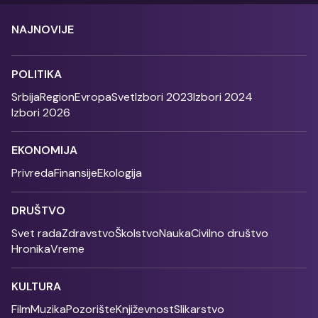
NAJNOVIJE
POLITIKA
Srbija
Region
Evropa
Svet
Izbori 2023
Izbori 2024
Izbori 2026
EKONOMIJA
Privreda
Finansije
Ekologija
DRUŠTVO
Svet rada
Zdravstvo
Školstvo
Nauka
Civilno društvo
Hronika
Vreme
KULTURA
Film
Muzika
Pozorište
Književnost
Slikarstvo