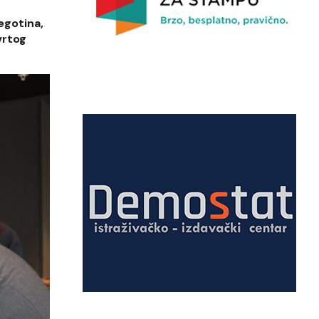
egotina,
vrtog