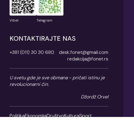
Viber
Telegram
KONTAKTIRAJTE NAS
+381 (011) 30 30 680
desk.fonet@gmail.com
redakcija@fonet.rs
U svetu gde je sve obmana - pričati istinu je
revolucionarni čin.
Džordž Orvel
Politika
Ekonomija
Društvo
Kultura
Sport
Magazin
O nama
Impresum
Politika privatnosti