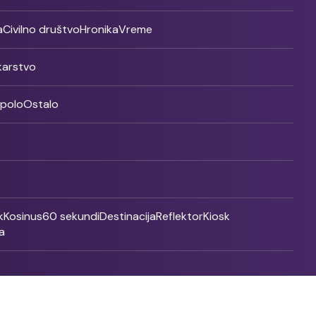
a
Civilno društvo
Hronika
Vreme
ikarstvo
rpolo
Ostalo
k
Kosinus
60 sekundi
Destinacija
Reflektor
Kiosk
a