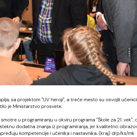
lja, sa projektom "UV heroji", a treće mesto su osvojili učenic
tilo je Ministarstvo prosvete.
e smotre u programiranju u okviru programa "Škole za 21. vek",
 steknu dodatna znanja iz programiranja, jer kvalitetno obrazov
pređuju kompetencije i učenika i nastavnika. (kraj) drp/ks/mk