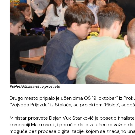
FoNet/Ministarstvo prosvete
Drugo mesto pripalo je učenicima OŠ "9. oktobar" iz Prokup
"Vojvoda Prijezda" iz Stalaća, sa projektom "Ribice", saopš
Ministar prosvete Dejan Vuk Stanković je posetio finalist
kompaniji Majkrosoft, i poručio da je za učenike važno da
moguće bez procesa digitalizacije, kojom se značajno una