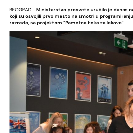
BEOGRAD -
Ministarstvo prosvete uručilo je danas 
koji su osvojili prvo mesto na smotri u programiran
razreda, sa projektom "Pametna fioka za lekove".