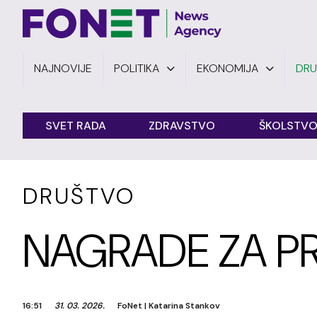
NAJNOVIJE
POLITIKA
EKONOMIJA
DR
SVET RADA
ZDRAVSTVO
ŠKOLSTV
DRUŠTVO
NAGRADE ZA P
16:51
31. 03. 2026.
FoNet
|
Katarina Stankov