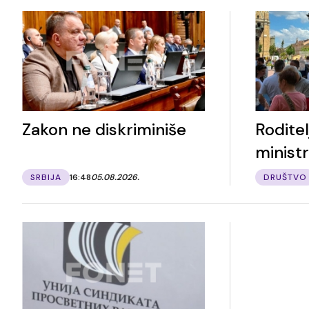
Zakon ne diskriminiše
Roditel
minist
SRBIJA
16:48
05.08.2026.
DRUŠTVO