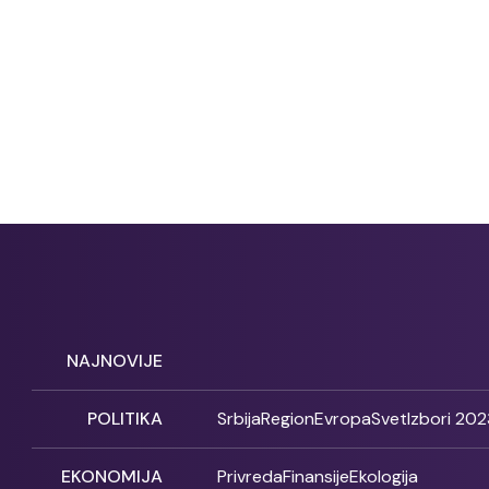
NAJNOVIJE
POLITIKA
Srbija
Region
Evropa
Svet
Izbori 202
EKONOMIJA
Privreda
Finansije
Ekologija