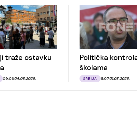
ji traže ostavku
Politička kontrol
ra
školama
09:06
04.08.2026.
SRBIJA
11:07
01.08.2026.