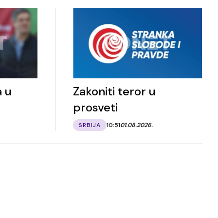
a u
Zakoniti teror u
prosveti
SRBIJA
10:51
01.08.2026.