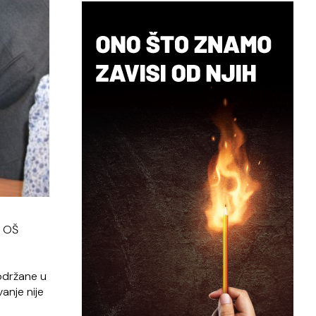
i OŠ
 održane u
anje nije