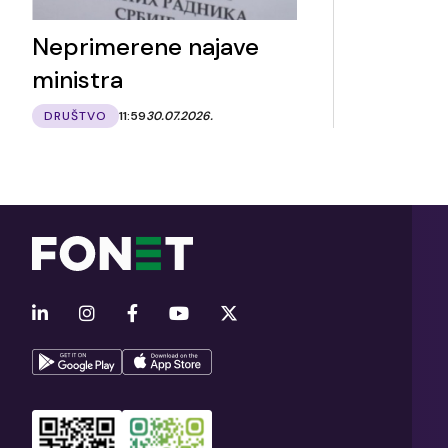
Neprimerene najave
ministra
DRUŠTVO
11:59
30.07.2026.