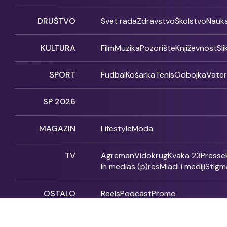
DRUŠTVO
Svet rada
Zdravstvo
Školstvo
Nauk
KULTURA
Film
Muzika
Pozorište
Književnost
Sl
SPORT
Fudbal
Košarka
Tenis
Odbojka
Vate
SP 2026
MAGAZIN
Lifestyle
Moda
TV
Agreman
Vidokrug
Kvaka 23
Presse
In medias (p)res
Mladi i mediji
Stigm
OSTALO
Reels
Podcast
Promo