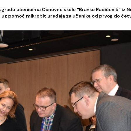
nagradu učenicima Osnovne škole "Branko Radičević" iz N
ju uz pomoć mikrobit uređaja za učenike od prvog do čet