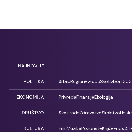
NAJNOVIJE
POLITIKA
Srbija
Region
Evropa
Svet
Izbori 202
EKONOMIJA
Privreda
Finansije
Ekologija
DRUŠTVO
Svet rada
Zdravstvo
Školstvo
Nauk
KULTURA
Film
Muzika
Pozorište
Književnost
Sl