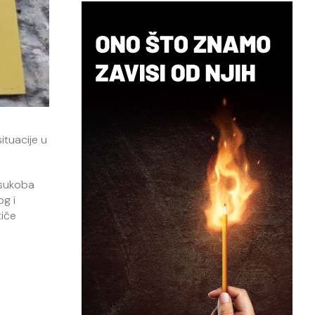
ituacije u
 sukoba
og i
tiče