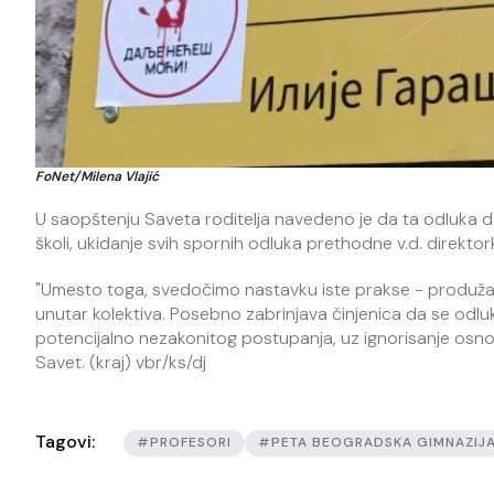
FoNet/Milena Vlajić
U saopštenju Saveta roditelja navedeno je da ta odluka do
školi, ukidanje svih spornih odluka prethodne v.d. direk
"Umesto toga, svedočimo nastavku iste prakse - produžav
unutar kolektiva. Posebno zabrinjava činjenica da se odlu
potencijalno nezakonitog postupanja, uz ignorisanje osnovn
Savet. (kraj) vbr/ks/dj
Tagovi:
#PROFESORI
#PETA BEOGRADSKA GIMNAZIJ