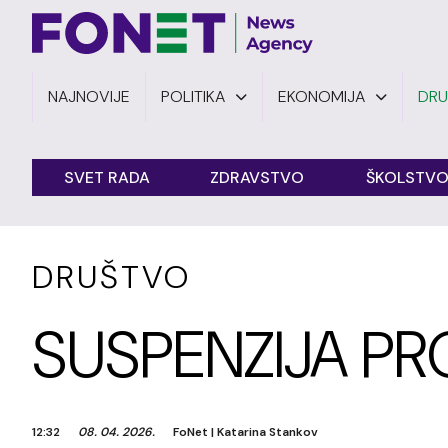
NAJNOVIJE
POLITIKA
EKONOMIJA
DR
SVET RADA
ZDRAVSTVO
ŠKOLSTV
DRUŠTVO
SUSPENZIJA PR
12:32
08. 04. 2026.
FoNet
|
Katarina Stankov