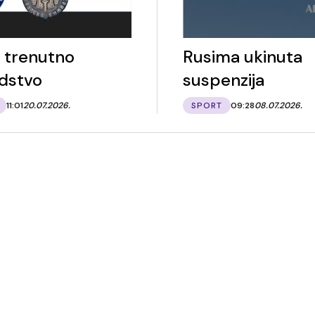
a trenutno
Rusima ukinuta
dstvo
suspenzija
11:01
20.07.2026.
SPORT
09:28
08.07.2026.