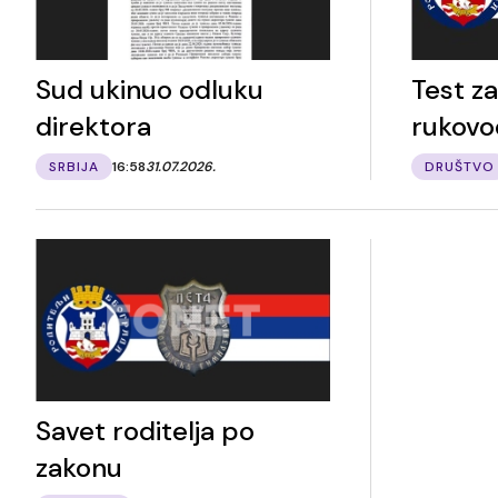
Sud ukinuo odluku
Test z
direktora
rukovo
SRBIJA
16:58
31.07.2026.
DRUŠTVO
Savet roditelja po
zakonu