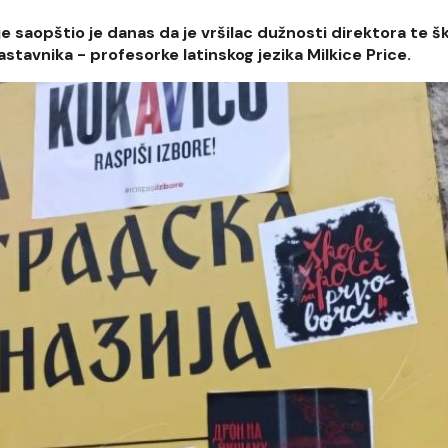
 saopštio je danas da je vršilac dužnosti direktora te š
stavnika - profesorke latinskog jezika Milkice Price.