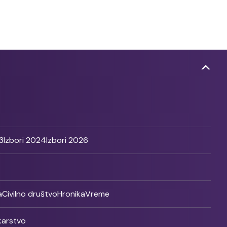
3
Izbori 2024
Izbori 2026
a
Civilno društvo
Hronika
Vreme
ikarstvo