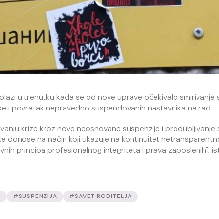
lazi u trenutku kada se od nove uprave očekivalo smirivanje s
torke i povratak nepravedno suspendovanih nastavnika na rad.
anju krize kroz nove neosnovane suspenzije i produbljivanje
ke donose na način koji ukazuje na kontinuitet netransparentn
ih principa profesionalnog integriteta i prava zaposlenih", is
A
#SUSPENZIJA
#SAVET RODITELJA