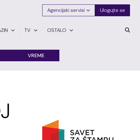
Agencijski servisi
Ulogujte se
ZIN
TV
OSTALO
VREME
J