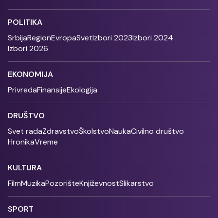
POLITIKA
Srbija
Region
Evropa
Svet
Izbori 2023
Izbori 2024
Izbori 2026
EKONOMIJA
Privreda
Finansije
Ekologija
DRUŠTVO
Svet rada
Zdravstvo
Školstvo
Nauka
Civilno društvo
Hronika
Vreme
KULTURA
Film
Muzika
Pozorište
Književnost
Slikarstvo
SPORT