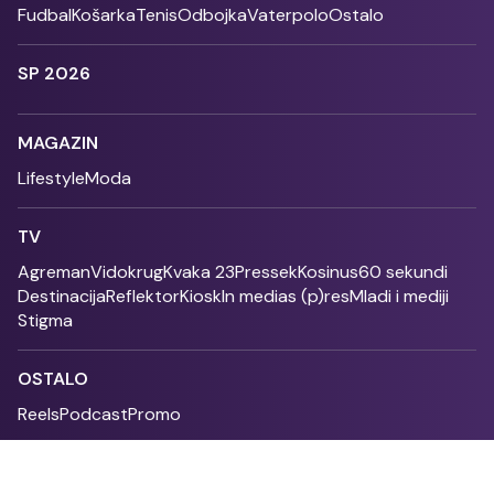
Fudbal
Košarka
Tenis
Odbojka
Vaterpolo
Ostalo
SP 2026
MAGAZIN
Lifestyle
Moda
TV
Agreman
Vidokrug
Kvaka 23
Pressek
Kosinus
60 sekundi
Destinacija
Reflektor
Kiosk
In medias (p)res
Mladi i mediji
Stigma
OSTALO
Reels
Podcast
Promo
Fonet - 2004 - 2026 - All rights reserved