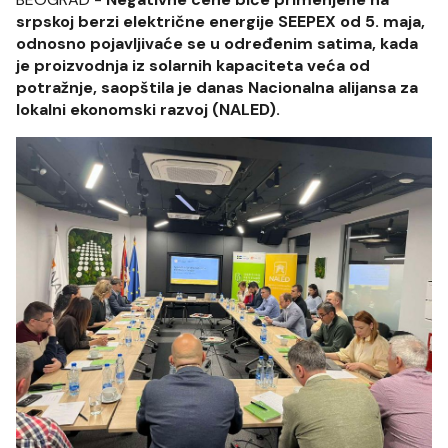
srpskoj berzi električne energije SEEPEX od 5. maja,
odnosno pojavljivaće se u određenim satima, kada
je proizvodnja iz solarnih kapaciteta veća od
potražnje, saopštila je danas Nacionalna alijansa za
lokalni ekonomski razvoj (NALED).