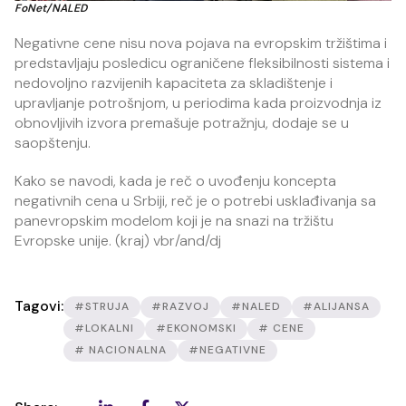
FoNet/NALED
Negativne cene nisu nova pojava na evropskim tržištima i
predstavljaju posledicu ograničene fleksibilnosti sistema i
nedovoljno razvijenih kapaciteta za skladištenje i
upravljanje potrošnjom, u periodima kada proizvodnja iz
obnovljivih izvora premašuje potražnju, dodaje se u
saopštenju.
Kako se navodi, kada je reč o uvođenju koncepta
negativnih cena u Srbiji, reč je o potrebi usklađivanja sa
panevropskim modelom koji je na snazi na tržištu
Evropske unije. (kraj) vbr/and/dj
Tagovi:
#STRUJA
#RAZVOJ
#NALED
#ALIJANSA
#LOKALNI
#EKONOMSKI
# CENE
# NACIONALNA
#NEGATIVNE