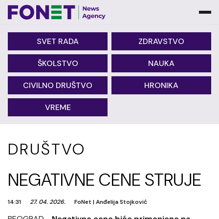
SVET RADA
ZDRAVSTVO
ŠKOLSTVO
NAUKA
CIVILNO DRUŠTVO
HRONIKA
VREME
DRUŠTVO
NEGATIVNE CENE STRUJE
14:31
27. 04. 2026.
FoNet
|
Anđelija Stojković
BEOGRAD -
Negativne cene biće primenjene na