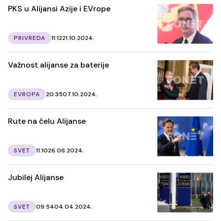
PKS u Alijansi Azije i EVrope
PRIVREDA
11:12
21.10.2024.
Važnost alijanse za baterije
EVROPA
20:35
07.10.2024.
Rute na čelu Alijanse
SVET
11:10
26.06.2024.
Jubilej Alijanse
SVET
09:54
04.04.2024.