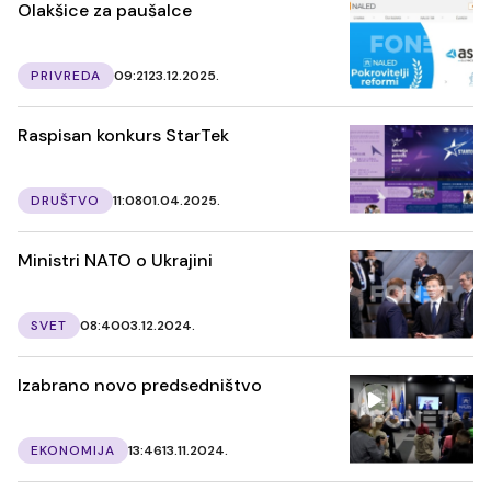
Olakšice za paušalce
PRIVREDA
09:21
23.12.2025.
Raspisan konkurs StarTek
DRUŠTVO
11:08
01.04.2025.
Ministri NATO o Ukrajini
SVET
08:40
03.12.2024.
Izabrano novo predsedništvo
EKONOMIJA
13:46
13.11.2024.