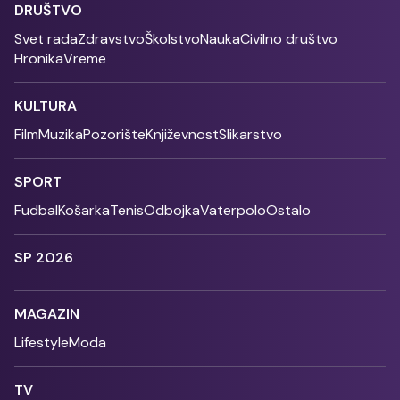
DRUŠTVO
Svet rada
Zdravstvo
Školstvo
Nauka
Civilno društvo
Hronika
Vreme
KULTURA
Film
Muzika
Pozorište
Književnost
Slikarstvo
SPORT
Fudbal
Košarka
Tenis
Odbojka
Vaterpolo
Ostalo
SP 2026
MAGAZIN
Lifestyle
Moda
TV