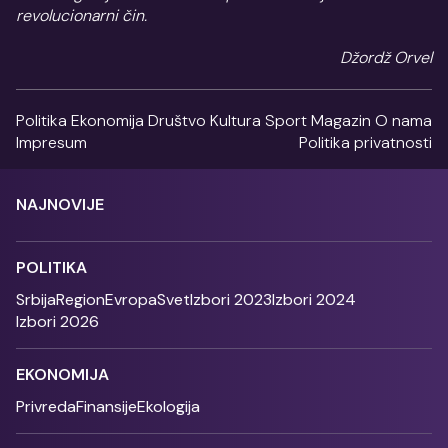
revolucionarni čin.
Džordž Orvel
Politika
Ekonomija
Društvo
Kultura
Sport
Magazin
O nama
Impresum
Politika privatnosti
NAJNOVIJE
POLITIKA
Srbija
Region
Evropa
Svet
Izbori 2023
Izbori 2024
Izbori 2026
EKONOMIJA
Privreda
Finansije
Ekologija