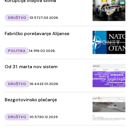
Korupcija vidljiva svima
DRUŠTVO
13:57
27.03.2026.
Fabričko porešavanje Alijanse
POLITIKA
14:11
19.02.2026.
Od 31. marta nov sistem
DRUŠTVO
16:44
23.01.2026.
Bezgotovinsko plaćanje
DRUŠTVO
10:57
30.12.2025.