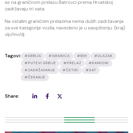
se na graničnom prelazu Batrovci prema Hrvatskoj
zadržavaju tri sata.
Na ostalim graničnim prelazima nema dužih zadržavanja
za sve kategorije vozila, navedeno je u saopštenju. (kraj)
vip/mv/dj
Tagovi:
#SRBIJA
#GRANICA
#BIH
#ULAZAK
#PUTEVI SRBIJE
#PRELAZ
#KAMIONI
#ZADRŽAVANJE
#ČETIRI
#SAT
#ČEKANJE
Share: