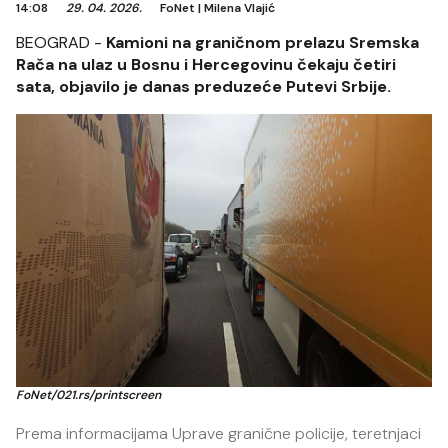
14:08
29. 04. 2026.
FoNet
|
Milena Vlajić
BEOGRAD -
Kamioni na graničnom prelazu Sremska
Rača na ulaz u Bosnu i Hercegovinu čekaju četiri
sata, objavilo je danas preduzeće Putevi Srbije.
FoNet/021.rs/printscreen
Prema informacijama Uprave granične policije, teretnjaci