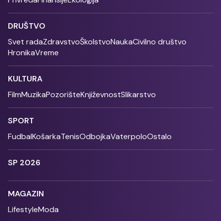
DRUŠTVO
Svet rada
Zdravstvo
Školstvo
Nauka
Civilno društvo
Hronika
Vreme
KULTURA
Film
Muzika
Pozorište
Književnost
Slikarstvo
SPORT
Fudbal
Košarka
Tenis
Odbojka
Vaterpolo
Ostalo
SP 2026
MAGAZIN
Lifestyle
Moda