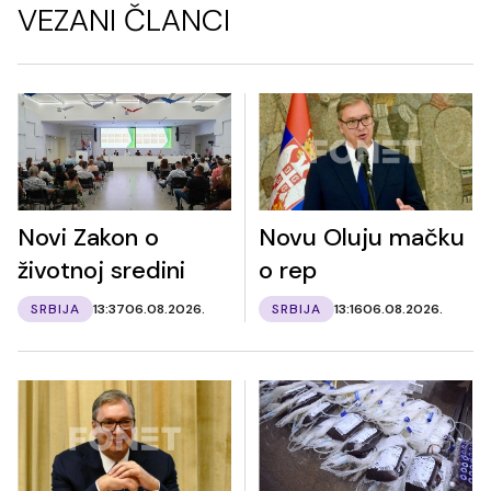
VEZANI ČLANCI
Novi Zakon o
Novu Oluju mačku
životnoj sredini
o rep
SRBIJA
13:37
06.08.2026.
SRBIJA
13:16
06.08.2026.