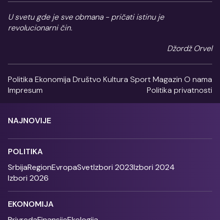
U svetu gde je sve obmana - pričati istinu je
revolucionarni čin.
Džordž Orvel
Politika
Ekonomija
Društvo
Kultura
Sport
Magazin
O nama
Impresum
Politika privatnosti
NAJNOVIJE
POLITIKA
Srbija
Region
Evropa
Svet
Izbori 2023
Izbori 2024
Izbori 2026
EKONOMIJA
Privreda
Finansije
Ekologija