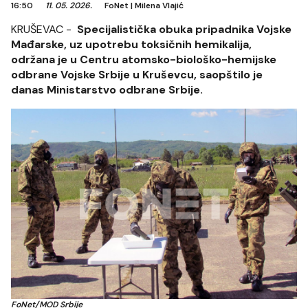
16:50
11. 05. 2026.
FoNet
|
Milena Vlajić
KRUŠEVAC -
Specijalistička obuka pripadnika Vojske
Mađarske, uz upotrebu toksičnih hemikalija,
održana je u Centru atomsko-biološko-hemijske
odbrane Vojske Srbije u Kruševcu, saopštilo je
danas Ministarstvo odbrane Srbije.
FoNet/MOD Srbije