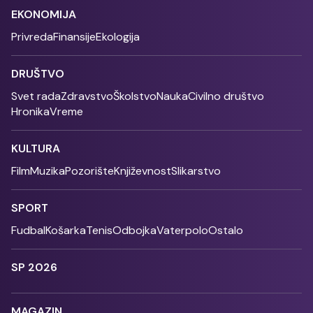
EKONOMIJA
Privreda
Finansije
Ekologija
DRUŠTVO
Svet rada
Zdravstvo
Školstvo
Nauka
Civilno društvo
Hronika
Vreme
KULTURA
Film
Muzika
Pozorište
Književnost
Slikarstvo
SPORT
Fudbal
Košarka
Tenis
Odbojka
Vaterpolo
Ostalo
SP 2026
MAGAZIN