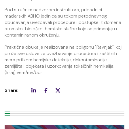
Pod stručnim nadzorom instruktora, pripadnici
mađarskih ABHO jedinica su tokom petodnevnog
obučavanja uvežbavali procedure i postupke iz domena
atomsko-biološko-hemijske službe koje se primenjuju u
kontaminiranom okruženju.
Praktična obuka je realizovana na poligonu "Ravnjak", koji
pruža sve uslove za uvežbavanje procedura i zaštitnih
mera prilikom hemijske detekcije, dekontaminacije
zemljišta i objekata i uzorkovanja toksičnih hemikalija.
(kraj) vem/mv/bdr
Share: