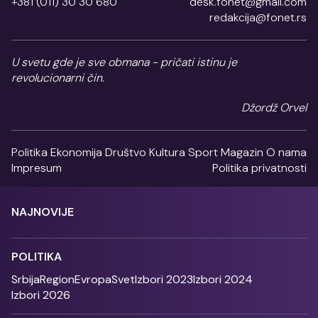
+381 (011) 30 30 680
desk.fonet@gmail.com
redakcija@fonet.rs
U svetu gde je sve obmana - pričati istinu je
revolucionarni čin.
Džordž Orvel
Politika
Ekonomija
Društvo
Kultura
Sport
Magazin
O nama
Impresum
Politika privatnosti
NAJNOVIJE
POLITIKA
Srbija
Region
Evropa
Svet
Izbori 2023
Izbori 2024
Izbori 2026