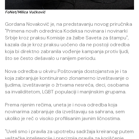
FoNet/Milica Vučković
Gordana Novaković je, na predstavanju novog priručnika
"Primena novih odrednica Kodeksa novinara i novinarki
Srbije kroz praksu Komisije za žalbe Saveta za štampu",
kazala da je kroz praksu uočeno da ne postoji odredba
koja bi direktno zabranila vođenje kampanja protiv ljudi,
što se često dešavalo u ranijem periodu.
Nova odredba u okviru Poštovanja dostojanstva je i ta
koja zabranjuje kontinuirano zlonamerno izveštavanje o
ljudima, izveštavanje o žrtvama nesreća, deci, osobama
sa invaliditetom, LGBT populaciji i manjinskim grupama.
Prema njenim rečima, uneta je i nova odredba koja
novinarima zabranjuje da izveštavaju sa sahrana, sem
ukoliko je reč o visoko profilisanim javnim ličnostima.
"Uveli smo i pravila za upotrebu sadržaja kreiranog putem
veštačke inteligencije i preciznija pravila za korišćenje