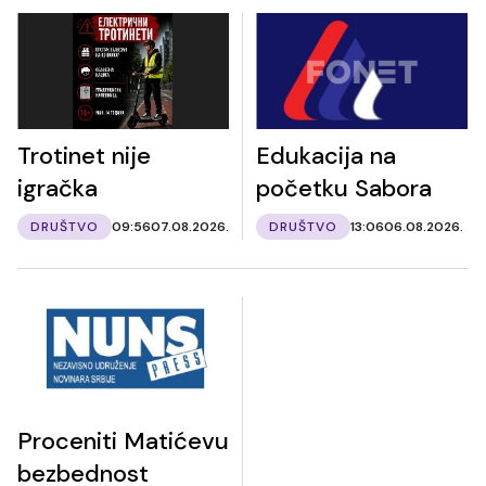
Trotinet nije
Edukacija na
igračka
početku Sabora
DRUŠTVO
09:56
07.08.2026.
DRUŠTVO
13:06
06.08.2026.
Proceniti Matićevu
bezbednost