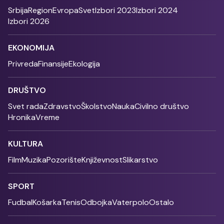
Srbija
Region
Evropa
Svet
Izbori 2023
Izbori 2024
Izbori 2026
EKONOMIJA
Privreda
Finansije
Ekologija
DRUŠTVO
Svet rada
Zdravstvo
Školstvo
Nauka
Civilno društvo
Hronika
Vreme
KULTURA
Film
Muzika
Pozorište
Književnost
Slikarstvo
SPORT
Fudbal
Košarka
Tenis
Odbojka
Vaterpolo
Ostalo