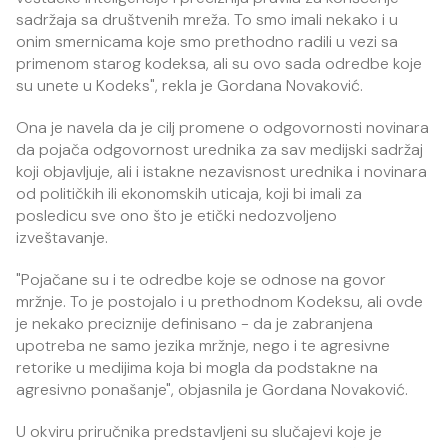
sadržaja sa društvenih mreža. To smo imali nekako i u
onim smernicama koje smo prethodno radili u vezi sa
primenom starog kodeksa, ali su ovo sada odredbe koje
su unete u Kodeks", rekla je Gordana Novaković.
Ona je navela da je cilj promene o odgovornosti novinara
da pojača odgovornost urednika za sav medijski sadržaj
koji objavljuje, ali i istakne nezavisnost urednika i novinara
od političkih ili ekonomskih uticaja, koji bi imali za
posledicu sve ono što je etički nedozvoljeno
izveštavanje.
"Pojačane su i te odredbe koje se odnose na govor
mržnje. To je postojalo i u prethodnom Kodeksu, ali ovde
je nekako preciznije definisano - da je zabranjena
upotreba ne samo jezika mržnje, nego i te agresivne
retorike u medijima koja bi mogla da podstakne na
agresivno ponašanje", objasnila je Gordana Novaković.
U okviru priručnika predstavljeni su slučajevi koje je