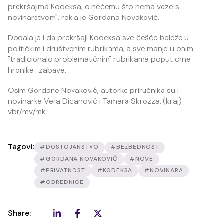
prekršajima Kodeksa, o nečemu što nema veze s
novinarstvom", rekla je Gordana Novaković.
Dodala je i da prekršaji Kodeksa sve češće beleže u
političkim i društvenim rubrikama, a sve manje u onim
"tradicionalo problematičnim" rubrikama poput crne
hronike i zabave.
Osim Gordane Novaković, autorke priručnika su i
novinarke Vera Didanović i Tamara Skrozza. (kraj)
vbr/mv/mk
Tagovi:
#DOSTOJANSTVO
#BEZBEDNOST
#GORDANA NOVAKOVIĆ
#NOVE
#PRIVATNOST
#KODEKSA
#NOVINARA
#ODREDNICE
Share: