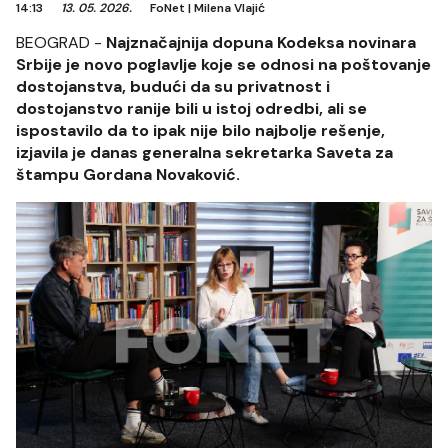
14:13
13. 05. 2026.
FoNet
|
Milena Vlajić
BEOGRAD -
Najznačajnija dopuna Kodeksa novinara
Srbije je novo poglavlje koje se odnosi na poštovanje
dostojanstva, budući da su privatnost i
dostojanstvo ranije bili u istoj odredbi, ali se
ispostavilo da to ipak nije bilo najbolje rešenje,
izjavila je danas generalna sekretarka Saveta za
štampu Gordana Novaković.