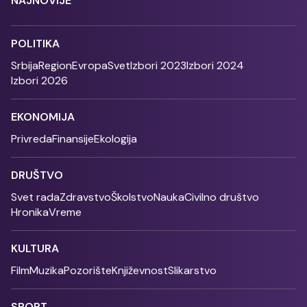
NAJNOVIJE
POLITIKA
Srbija
Region
Evropa
Svet
Izbori 2023
Izbori 2024
Izbori 2026
EKONOMIJA
Privreda
Finansije
Ekologija
DRUŠTVO
Svet rada
Zdravstvo
Školstvo
Nauka
Civilno društvo
Hronika
Vreme
KULTURA
Film
Muzika
Pozorište
Književnost
Slikarstvo
SPORT