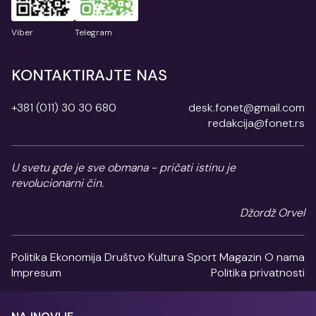
Viber
Telegram
KONTAKTIRAJTE NAS
+381 (011) 30 30 680
desk.fonet@gmail.com
redakcija@fonet.rs
U svetu gde je sve obmana - pričati istinu je
revolucionarni čin.
Džordž Orvel
Politika
Ekonomija
Društvo
Kultura
Sport
Magazin
O nama
Impresum
Politika privatnosti