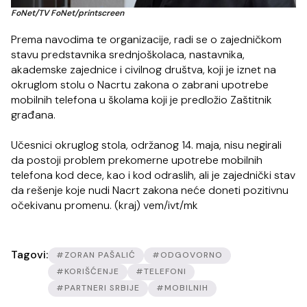
FoNet/TV FoNet/printscreen
Prema navodima te organizacije, radi se o zajedničkom
stavu predstavnika srednjoškolaca, nastavnika,
akademske zajednice i civilnog društva, koji je iznet na
okruglom stolu o Nacrtu zakona o zabrani upotrebe
mobilnih telefona u školama koji je predložio Zaštitnik
građana.
Učesnici okruglog stola, održanog 14. maja, nisu negirali
da postoji problem prekomerne upotrebe mobilnih
telefona kod dece, kao i kod odraslih, ali je zajednički stav
da rešenje koje nudi Nacrt zakona neće doneti pozitivnu
očekivanu promenu. (kraj) vem/ivt/mk
Tagovi:
#ZORAN PAŠALIĆ
#ODGOVORNO
#KORIŠĆENJE
#TELEFONI
#PARTNERI SRBIJE
#MOBILNIH