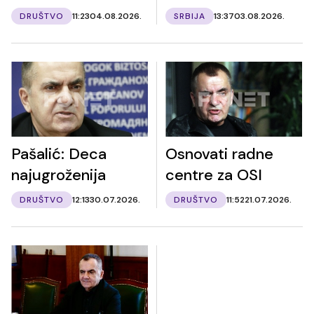
DRUŠTVO
11:23
04.08.2026.
SRBIJA
13:37
03.08.2026.
Pašalić: Deca
Osnovati radne
najugroženija
centre za OSI
DRUŠTVO
12:13
30.07.2026.
DRUŠTVO
11:52
21.07.2026.