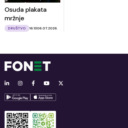
Osuda plakata
mržnje
DRUŠTVO
16:13
06.07.2026.