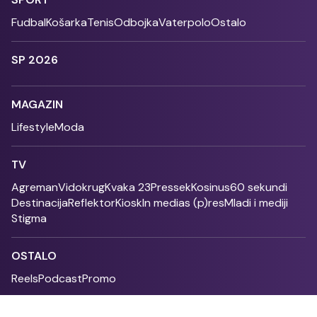
Fudbal
Košarka
Tenis
Odbojka
Vaterpolo
Ostalo
SP 2026
MAGAZIN
Lifestyle
Moda
TV
Agreman
Vidokrug
Kvaka 23
Pressek
Kosinus
60 sekundi
Destinacija
Reflektor
Kiosk
In medias (p)res
Mladi i mediji
Stigma
OSTALO
Reels
Podcast
Promo
Fonet - 2004 - 2026 - All rights reserved