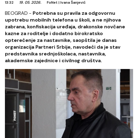
13:32
19. 05. 2026.
FoNet
|
Ivana Šanjević
BEOGRAD -
Potrebna su pravila za odgovornu
upotrebu mobilnih telefona u školi, a ne njihova
zabrana, konfiskacija uređaja, drakonske novčane
kazne za roditelje i dodatno birokratsko
opterećenje za nastavnike, saopštila je danas
organizacija Partneri Srbije, navodeći da je stav
predstavnika srednjoškolaca, nastavnika,
akademske zajednice i civilnog društva.