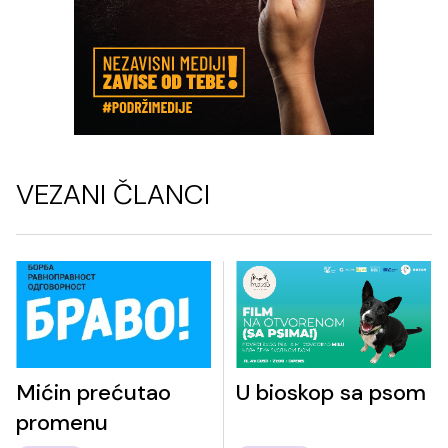
VEZANI ČLANCI
Mićin prećutao
U bioskop sa psom
promenu