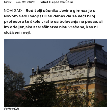
14:37
06. 06. 2026.
FoNet
|
Leposava Čolić
NOVI SAD -
Roditelji učenika Jovine gimnazije u
Novom Sadu saopštili su danas da se veći broj
profesora te škole vratio sa bolovanja na posao, ali
im odeljenjska starešinstva nisu vraćena, kao ni
službeni mejl.
FoNet/021