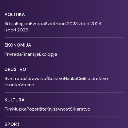
POLITIKA
Srbija
Region
Evropa
Svet
Izbori 2023
Izbori 2024
Izbori 2026
EKONOMIJA
Privreda
Finansije
Ekologija
DRUŠTVO
Svet rada
Zdravstvo
Školstvo
Nauka
Civilno društvo
Hronika
Vreme
KULTURA
Film
Muzika
Pozorište
Književnost
Slikarstvo
SPORT