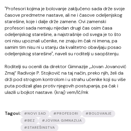
"Profesori kojima je bolovanje zaključeno sada drže svoje
časove predmetne nastave, ali ne i časove odeljenjskog
starešine, koje i dalje drže zamene. Ovi zamenski
profesori sada nemaju nijedan drugi čas osim časa
odeljenjskog starešine, a najstrašnije od svega je to što
oni nisu upoznali učenike, ne znaju im čak ni imena, pa
samim tim nisu ni u stanju da kvalitetno obavljaju posao
odeljenjskog starešine", naveli su roditelji u saopštenju.
Roditelji su ocenili da direktor Gimnazije „Jovan Jovanović
Zmaj“ Radivoje P. Stojković na taj način, preko njih, želi da
drži pod strogom kontrolom i u strahu učenike koji su više
puta podizali glas protiv njegovih postupanja, pa čak i
ulazili u bojkot nastave. (kraj) vem/lč/mk
Tagovi:
#NOVI SAD
#PROFESORI
#BOLOVANJE
#BEZ
#JOVINA GIMNAZIJA
#STAREŠINSTVA