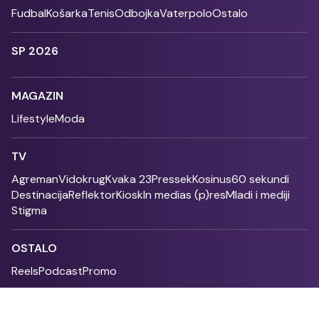
Fudbal
Košarka
Tenis
Odbojka
Vaterpolo
Ostalo
SP 2026
MAGAZIN
Lifestyle
Moda
TV
Agreman
Vidokrug
Kvaka 23
Pressek
Kosinus
60 sekundi
Destinacija
Reflektor
Kiosk
In medias (p)res
Mladi i mediji
Stigma
OSTALO
Reels
Podcast
Promo
Fonet - 2004 - 2026 - All rights reserved