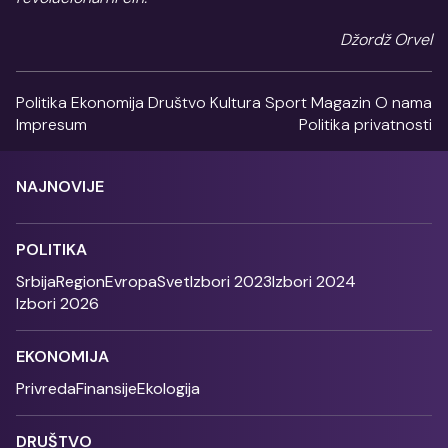
Džordž Orvel
Politika
Ekonomija
Društvo
Kultura
Sport
Magazin
O nama
Impresum
Politika privatnosti
NAJNOVIJE
POLITIKA
Srbija
Region
Evropa
Svet
Izbori 2023
Izbori 2024
Izbori 2026
EKONOMIJA
Privreda
Finansije
Ekologija
DRUŠTVO