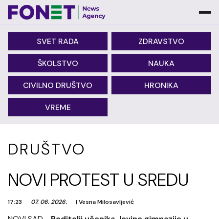
SVET RADA
ZDRAVSTVO
ŠKOLSTVO
NAUKA
CIVILNO DRUŠTVO
HRONIKA
VREME
DRUŠTVO
NOVI PROTEST U SREDU
17:23
07. 06. 2026.
|
Vesna Milosavljević
NOVI SAD -
Roditelji učenika Jovine gimnazije u