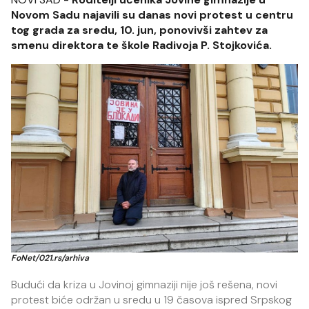
Novom Sadu najavili su danas novi protest u centru
tog grada za sredu, 10. jun, ponovivši zahtev za
smenu direktora te škole Radivoja P. Stojkovića.
FoNet/021.rs/arhiva
Budući da kriza u Jovinoj gimnaziji nije još rešena, novi
protest biće održan u sredu u 19 časova ispred Srpskog