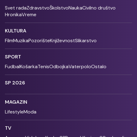
Svet rada
Zdravstvo
Školstvo
Nauka
Civilno društvo
Hronika
Vreme
KULTURA
Film
Muzika
Pozorište
Književnost
Slikarstvo
SPORT
Fudbal
Košarka
Tenis
Odbojka
Vaterpolo
Ostalo
SP 2026
MAGAZIN
Lifestyle
Moda
TV