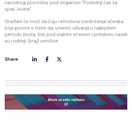
narodnog pozorišta, pod sloganom "Poslednji čas za
spas Jovine".
Građani će moći da čuju i emotivna svedočenja učenika
koja govore o tome da, umesto uživanja u najlepšem
periodu života, žive pod stalnim stresom i pritiskom, naveli
su roditeji. (kraj) vem/bdr
Share: