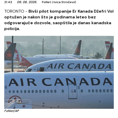
21:43
09. 06. 2026.
FoNet
|
Ivica Strnčević
TORONTO -
Bivši pilot kompanije Er Kanada Džefri Vol
optužen je nakon što je godinama leteo bez
odgovarajuće dozvole, saopštila je danas kanadska
policija.
FoNet/AP