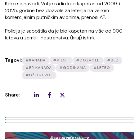
Kako se navodi, Vol je radio kao kapetan od 2009. i
2025. godine bez dozvole za letenje na velikim
komercijalnim putničkim avionima, prenosi AP.
Policija je saopštila da je bio kapetan na više od 900
letova u zemlji i inostranstvu. (kraj) is/mk
Tagovi:
#KANADA
#PILOT
#DOZVOLE
#BEZ
#ER KANADA
#GODINAMA
#LETEO
#DŽEFRI VOL
Share: