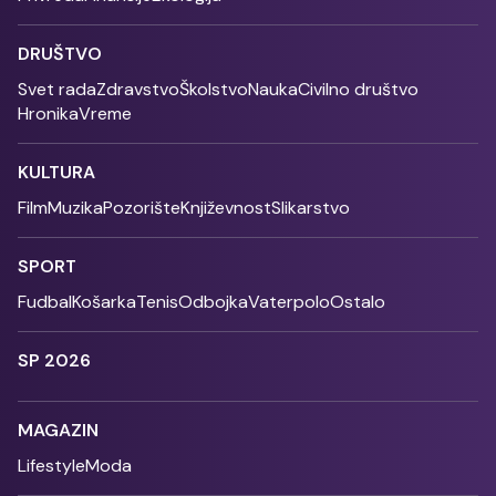
DRUŠTVO
Svet rada
Zdravstvo
Školstvo
Nauka
Civilno društvo
Hronika
Vreme
KULTURA
Film
Muzika
Pozorište
Književnost
Slikarstvo
SPORT
Fudbal
Košarka
Tenis
Odbojka
Vaterpolo
Ostalo
SP 2026
MAGAZIN
Lifestyle
Moda