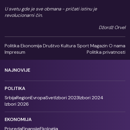
U svetu gde je sve obmana - pričati istinu je
revolucionarni čin.
Džordž Orvel
Politika
Ekonomija
Društvo
Kultura
Sport
Magazin
O nama
Impresum
Politika privatnosti
NAJNOVIJE
POLITIKA
Srbija
Region
Evropa
Svet
Izbori 2023
Izbori 2024
Izbori 2026
EKONOMIJA
Privreda
Finansije
Ekologija