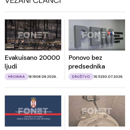
VEZANI ČLANCI
Evakuisano 20000
Ponovo bez
ljudi
predsednika
HRONIKA
18:19
08.08.2026.
DRUŠTVO
16:52
30.07.2026.