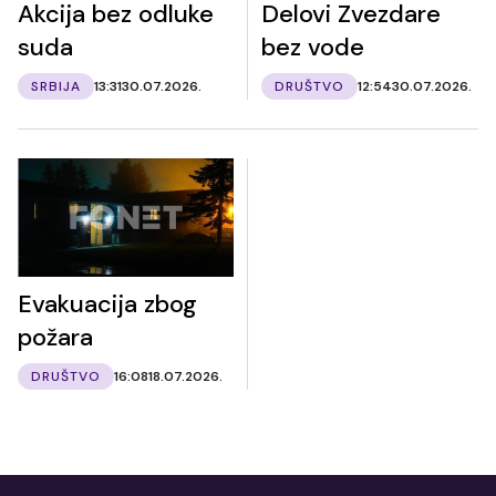
Akcija bez odluke
Delovi Zvezdare
suda
bez vode
SRBIJA
13:31
30.07.2026.
DRUŠTVO
12:54
30.07.2026.
Evakuacija zbog
požara
DRUŠTVO
16:08
18.07.2026.