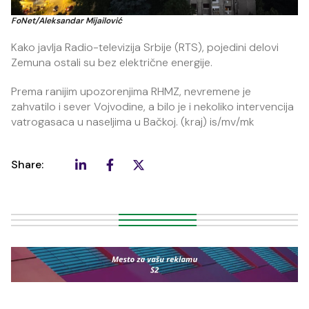
FoNet/Aleksandar Mijailović
Kako javlja Radio-televizija Srbije (RTS), pojedini delovi
Zemuna ostali su bez električne energije.
Prema ranijim upozorenjima RHMZ, nevremene je
zahvatilo i sever Vojvodine, a bilo je i nekoliko intervencija
vatrogasaca u naseljima u Bačkoj. (kraj) is/mv/mk
Share: