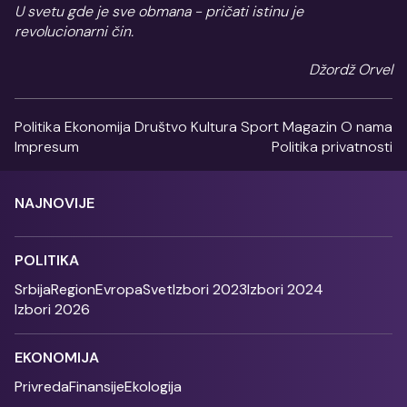
U svetu gde je sve obmana - pričati istinu je
revolucionarni čin.
Džordž Orvel
Politika
Ekonomija
Društvo
Kultura
Sport
Magazin
O nama
Impresum
Politika privatnosti
NAJNOVIJE
POLITIKA
Srbija
Region
Evropa
Svet
Izbori 2023
Izbori 2024
Izbori 2026
EKONOMIJA
Privreda
Finansije
Ekologija