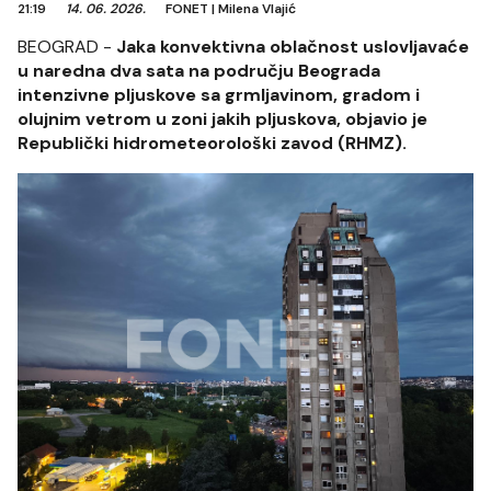
21:19
14. 06. 2026.
FONET
|
Milena Vlajić
BEOGRAD -
Jaka konvektivna oblačnost uslovljavaće
u naredna dva sata na području Beograda
intenzivne pljuskove sa grmljavinom, gradom i
olujnim vetrom u zoni jakih pljuskova, objavio je
Republički hidrometeorološki zavod (RHMZ).