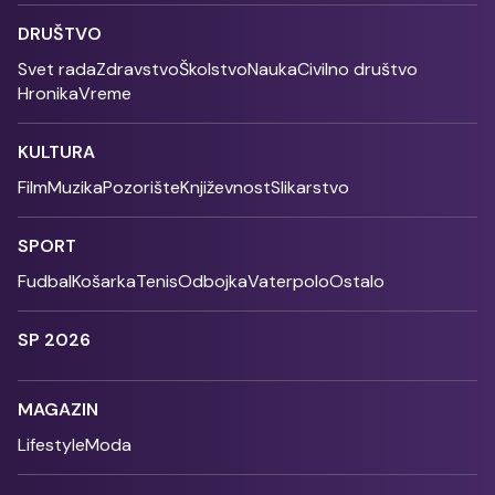
DRUŠTVO
Svet rada
Zdravstvo
Školstvo
Nauka
Civilno društvo
Hronika
Vreme
KULTURA
Film
Muzika
Pozorište
Književnost
Slikarstvo
SPORT
Fudbal
Košarka
Tenis
Odbojka
Vaterpolo
Ostalo
SP 2026
MAGAZIN
Lifestyle
Moda