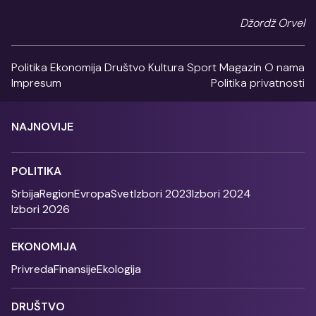
Džordž Orvel
Politika
Ekonomija
Društvo
Kultura
Sport
Magazin
O nama
Impresum
Politika privatnosti
NAJNOVIJE
POLITIKA
Srbija
Region
Evropa
Svet
Izbori 2023
Izbori 2024
Izbori 2026
EKONOMIJA
Privreda
Finansije
Ekologija
DRUŠTVO