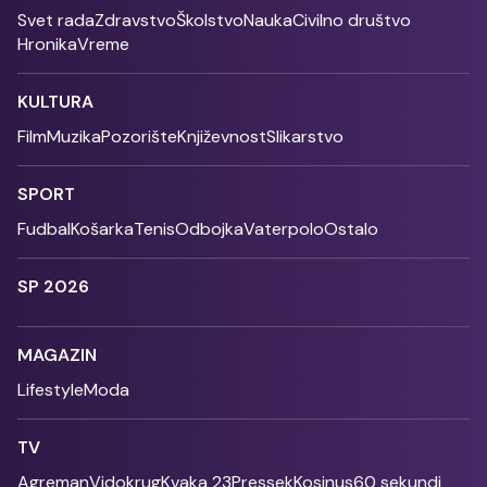
Svet rada
Zdravstvo
Školstvo
Nauka
Civilno društvo
Hronika
Vreme
KULTURA
Film
Muzika
Pozorište
Književnost
Slikarstvo
SPORT
Fudbal
Košarka
Tenis
Odbojka
Vaterpolo
Ostalo
SP 2026
MAGAZIN
Lifestyle
Moda
TV
Agreman
Vidokrug
Kvaka 23
Pressek
Kosinus
60 sekundi