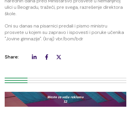
narednih dana pred Ministarsvo prosvete u Nemanjinoj
ulici u Beogradu, tražeći, pre svega, razrešenje direktora
škole.
Oni su danas na pisarnici predali i pismo ministru
prosvete u kojem su zapravo i ispovesti i poruke učenika
"Jovine gimnazije". (kraj) vbr/bom/bdr
Share: