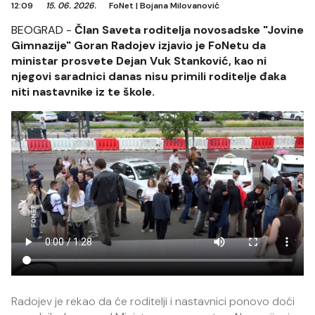
12:09
15. 06. 2026.
FoNet
|
Bojana Milovanović
BEOGRAD -
Član Saveta roditelja novosadske "Jovine
Gimnazije" Goran Radojev izjavio je FoNetu da
ministar prosvete Dejan Vuk Stanković, kao ni
njegovi saradnici danas nisu primili roditelje đaka
niti nastavnike iz te škole.
Radojev je rekao da će roditelji i nastavnici ponovo doći